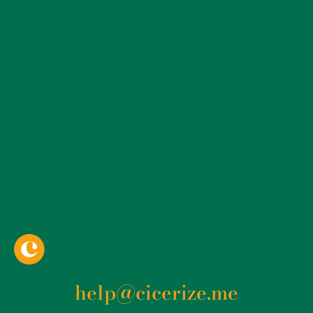
delle collezioni. La struttura della Mole, con la sua
imponenza e il suo carattere distintivo, crea
un’atmosfera suggestiva che amplifica l’esperienza dei
visitatori, rendendo ogni visita un viaggio immersivo
nella storia del cinema. La collezione del museo è
estremamente variegata e comprende non solo
oggetti legati alla produzione cinematografica, ma
anche strumenti e dispositivi che illustrano l’evoluzione
della tecnologia visiva. Dagli antichi proiettori alle
moderne telecamere digitali, ogni pezzo racconta una
parte della storia del cinema, mostrando come la
tecnologia e l’arte si siano evolute insieme nel corso
dei decenni.
help@cicerize.me