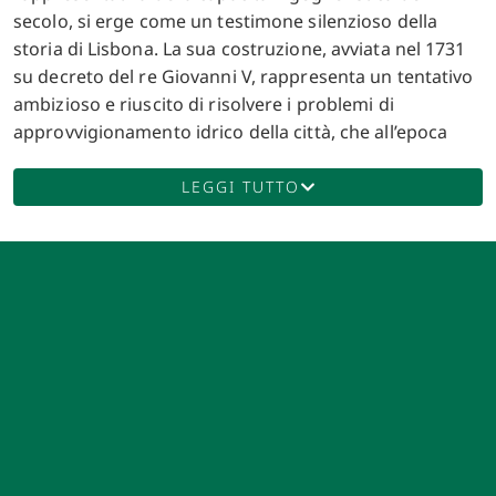
secolo, si erge come un testimone silenzioso della
storia di Lisbona. La sua costruzione, avviata nel 1731
su decreto del re Giovanni V, rappresenta un tentativo
ambizioso e riuscito di risolvere i problemi di
approvvigionamento idrico della città, che all’epoca
soffriva di una cronica carenza d’acqua potabile.
Finanziato attraverso una tassa su beni di consumo
LEGGI TUTTO
come carne, vino e olio d’oliva, l’acquedotto è stato
progettato per sfruttare le sorgenti naturali situate a
nord-ovest di Lisbona. L’idea di costruire un
acquedotto che portasse acqua a Lisbona venne
inizialmente proposta dal Procurador da Cidade, che
nel 1728 avanzò la proposta di un’imposta speciale per
raccogliere i fondi necessari. Il progetto vide la
collaborazione di figure di spicco dell’epoca, tra cui
l’italiano Antonio Canevari, il tedesco Johann Friedrich
Ludwig e il portoghese Manuel da Maia. Sebbene
Canevari avesse dato il via al progetto, fu Manuel da