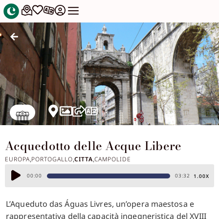
Acquedotto delle Acque Libere
EUROPA
PORTOGALLO
CITTA
CAMPOLIDE
,
,
,
Audio
00:00
03:32
1.00X
Player
L’Aqueduto das Águas Livres, un’opera maestosa e
rappresentativa della capacità ingegneristica del XVIII