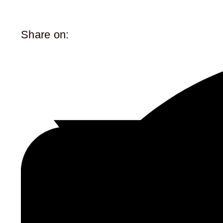
Alfama e il Castelo de São Jorge. Prima di raggiungere la
il funzionamento del meccanismo dell’orologio. Il contesto
il terremoto del 1755, la città dovette affrontare una rico
Share on:
Marchese di Pombal, con il suo approccio pragmatico e vi
funzionali d’Europa. L’arco, con la sua imponenza e belle
esempio eccellente del neoclassicismo che caratterizzò gr
delle grandi correnti artistiche europee dell’epoca, fond