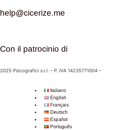
help@cicerize.me
Con il patrocinio di
2025
Psicografici s.r.l. – P. IVA 14235771004 –
Termini e co
Italiano
English
Français
Deutsch
Español
Português