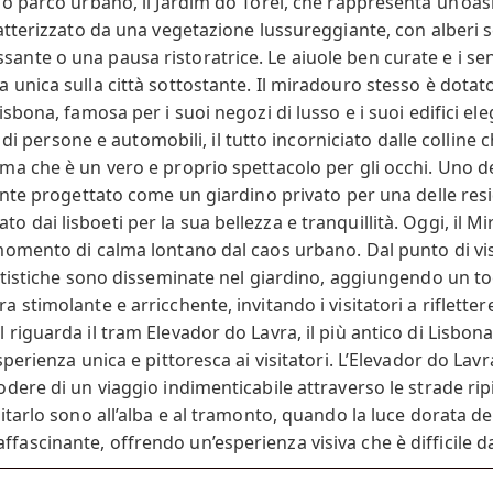
olo parco urbano, il Jardim do Torel, che rappresenta un’oas
aratterizzato da una vegetazione lussureggiante, con alberi
nte o una pausa ristoratrice. Le aiuole ben curate e i senti
 unica sulla città sottostante. Il miradouro stesso è dotat
Lisbona, famosa per i suoi negozi di lusso e i suoi edifici e
e di persone e automobili, il tutto incorniciato dalle colline 
ama che è un vero e proprio spettacolo per gli occhi. Uno de
mente progettato come un giardino privato per una delle resi
 dai lisboeti per la sua bellezza e tranquillità. Oggi, il M
momento di calma lontano dal caos urbano. Dal punto di vist
artistiche sono disseminate nel giardino, aggiungendo un toc
 stimolante e arricchente, invitando i visitatori a riflette
 riguarda il tram Elevador do Lavra, il più antico di Lisbo
esperienza unica e pittoresca ai visitatori. L’Elevador do La
odere di un viaggio indimenticabile attraverso le strade rip
itarlo sono all’alba e al tramonto, quando la luce dorata del 
fascinante, offrendo un’esperienza visiva che è difficile d