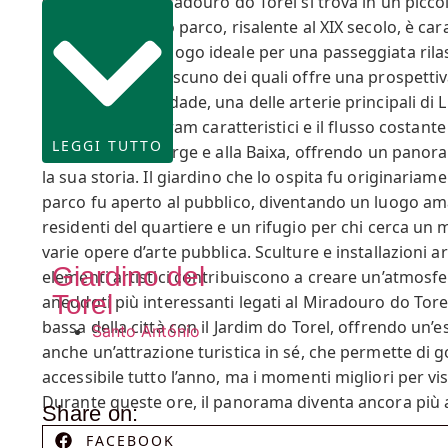
suggestivo. Il Miradouro do Torel si trova in un picc
cittadino. Questo parco, risalente al XIX secolo, è c
rendendolo un luogo ideale per una passeggiata rilassa
osservazione, ciascuno dei quali offre una prospettiva
Avenida da Liberdade, una delle arterie principali di 
città, con i suoi tram caratteristici e il flusso costant
LEGGI TUTTO
Castello di São Jorge e alla Baixa, offrendo un panor
la sua storia. Il giardino che lo ospita fu originaria
parco fu aperto al pubblico, diventando un luogo amato
residenti del quartiere e un rifugio per chi cerca un 
varie opere d’arte pubblica. Sculture e installazioni 
Giardino del
elementi artistici contribuiscono a creare un’atmosfera
Torel
aneddoti più interessanti legati al Miradouro do Torel
bassa della città con il Jardim do Torel, offrendo un’
Santo António
anche un’attrazione turistica in sé, che permette di g
accessibile tutto l’anno, ma i momenti migliori per vis
Durante queste ore, il panorama diventa ancora più af
Share on:
FACEBOOK