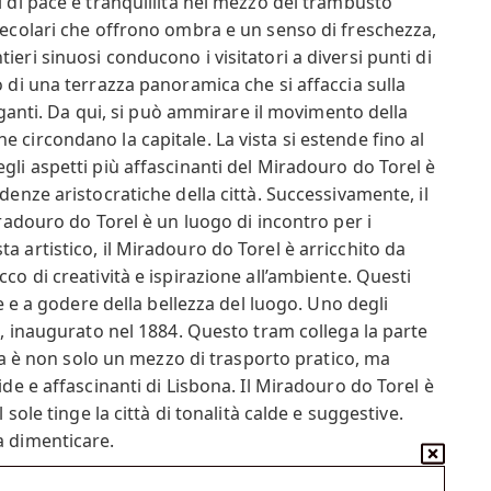
i di pace e tranquillità nel mezzo del trambusto
 secolari che offrono ombra e un senso di freschezza,
eri sinuosi conducono i visitatori a diversi punti di
o di una terrazza panoramica che si affaccia sulla
leganti. Da qui, si può ammirare il movimento della
che circondano la capitale. La vista si estende fino al
gli aspetti più affascinanti del Miradouro do Torel è
denze aristocratiche della città. Successivamente, il
iradouro do Torel è un luogo di incontro per i
a artistico, il Miradouro do Torel è arricchito da
co di creatività e ispirazione all’ambiente. Questi
re e a godere della bellezza del luogo. Uno degli
na, inaugurato nel 1884. Questo tram collega la parte
vra è non solo un mezzo di trasporto pratico, ma
ide e affascinanti di Lisbona. Il Miradouro do Torel è
sole tinge la città di tonalità calde e suggestive.
a dimenticare.