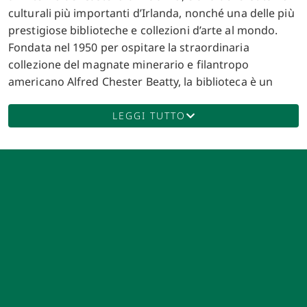
culturali più importanti d’Irlanda, nonché una delle più
prestigiose biblioteche e collezioni d’arte al mondo.
Fondata nel 1950 per ospitare la straordinaria
collezione del magnate minerario e filantropo
americano Alfred Chester Beatty, la biblioteca è un
tesoro di manoscritti rari, libri, arte asiatica,
mediorientale ed europea, che offrono una
LEGGI TUTTO
panoramica affascinante sulla storia e la cultura
dell’umanità. Alfred Chester Beatty, nato a New York
nel 1875, fece fortuna nel settore minerario e divenne
un collezionista appassionato di libri e arte. Dopo aver
accumulato una vasta collezione di manoscritti e opere
d’arte durante i suoi viaggi in tutto il mondo, decise di
stabilirsi a Dublino, dove fu accolto calorosamente e
dove fondò la biblioteca che porta il suo nome. Beatty
era motivato non solo dal desiderio di preservare
questi tesori, ma anche dalla volontà di condividere le
meraviglie della sua collezione con il pubblico,