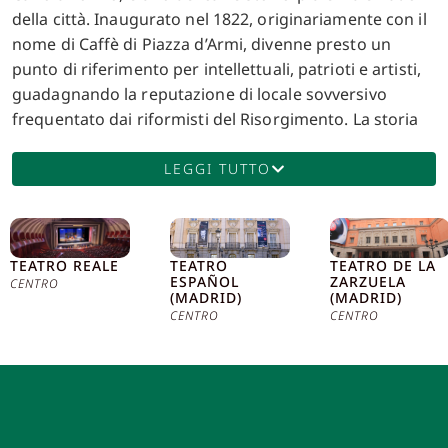
della città. Inaugurato nel 1822, originariamente con il
nome di Caffè di Piazza d’Armi, divenne presto un
punto di riferimento per intellettuali, patrioti e artisti,
guadagnando la reputazione di locale sovversivo
frequentato dai riformisti del Risorgimento. La storia
del Caffè San Carlo è strettamente legata ai
cambiamenti politici e sociali che hanno attraversato
LEGGI TUTTO
Torino e l’Italia. Nel 1832, fu il primo locale in Europa a
essere illuminato con lampade a gas, segnando un
importante passo avanti nella modernizzazione
TEATRO REALE
TEATRO
TEATRO DE LA
urbana. Questo innovativo caffè non solo ha offerto
ESPAÑOL
ZARZUELA
CENTRO
un rifugio per le discussioni intellettuali, ma ha anche
(MADRID)
(MADRID)
CENTRO
CENTRO
giocato un ruolo significativo nei movimenti patriottici
dell’epoca. La frequentazione di figure come Giovanni
Giolitti, Antonio Gramsci e Luigi Einaudi testimonia la
sua importanza come centro di pensiero e dibattito
politico. Nel 1837, l’architetto Leoni guidò una
ristrutturazione che arricchì il caffè con decorazioni