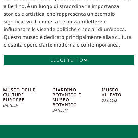
a Berlino, è un luogo di straordinaria importanza
storica e artistica, che rappresenta un esempio
significativo di come l’arte possa riflettere e
influenzare le vicende politiche e sociali di un’epoca.
Questo museo è dedicato principalmente alla scultura
e ospita opere d’arte moderna e contemporanea,
offrendo uno spazio di dialogo tra passato e presente.
La Kunsthaus Dahlem fu inaugurata nel 2015, ma
LEGGI TUTTO
l’edificio che la ospita ha una storia che risale agli anni
Trenta del Novecento. Costruito tra il 1939 e il 1942,
l’edificio fu originariamente progettato per essere lo
MUSEO DELLE
GIARDINO
MUSEO
studio e la residenza di Arno Breker, il principale
CULTURE
BOTANICO E
ALLEATO
scultore del regime nazista. Breker, noto per le sue
EUROPEE
MUSEO
DAHLEM
BOTANICO
DAHLEM
opere monumentali che esaltavano l’estetica e
DAHLEM
l’ideologia nazista, lavorò in questo spazio fino alla fine
della Seconda Guerra Mondiale. Dopo la guerra,
l’edificio passò sotto il controllo delle autorità alleate e
successivamente divenne proprietà della città di