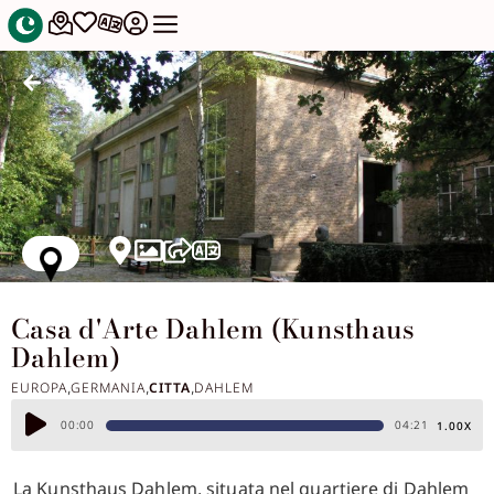
Casa d'Arte Dahlem (Kunsthaus
Dahlem)
EUROPA
GERMANIA
CITTA
DAHLEM
,
,
,
Audio
00:00
04:21
1.00X
Player
La Kunsthaus Dahlem, situata nel quartiere di Dahlem