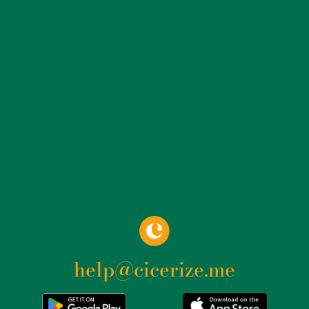
Berlino. Nel dopoguerra, l’edificio fu utilizzato per vari
scopi, tra cui sede di laboratori artistici e studio per
altri scultori. Tuttavia, la sua connessione con il
passato nazista rimase una questione delicata e
complessa, che influenzò le decisioni riguardanti il suo
utilizzo futuro. Fu solo nei primi anni 2000 che emerse
l’idea di trasformare lo spazio in un museo dedicato
alla scultura moderna e contemporanea, con l’obiettivo
di creare un luogo di riflessione e dialogo sulle
complesse eredità storiche e artistiche del XX secolo.
La Kunsthaus Dahlem si distingue per la sua collezione
di opere di scultori tedeschi del dopoguerra, tra cui
artisti come Bernhard Heiliger, Hans Uhlmann e René
Graetz. Questi artisti, attivi in un periodo di grandi
trasformazioni politiche e sociali, esplorarono nuovi
help@cicerize.me
linguaggi artistici e tecniche innovative, contribuendo
a ridefinire il ruolo della scultura nella società
contemporanea. Le loro opere, esposte in un contesto