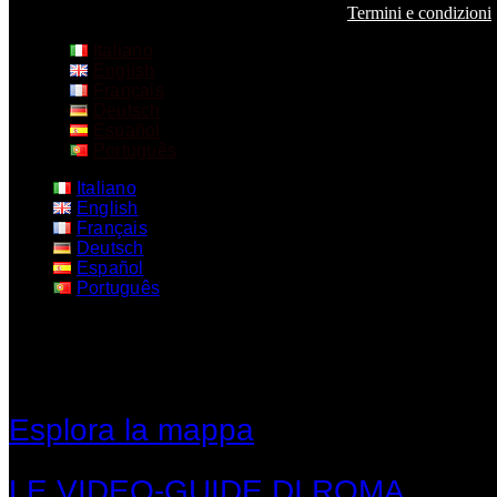
2025
Psicografici s.r.l. – P. IVA 14235771004 –
Termini e condizioni
Italiano
English
Français
Deutsch
Español
Português
Italiano
English
Français
Deutsch
Español
Português
Esplora la mappa
LE VIDEO-GUIDE DI ROMA