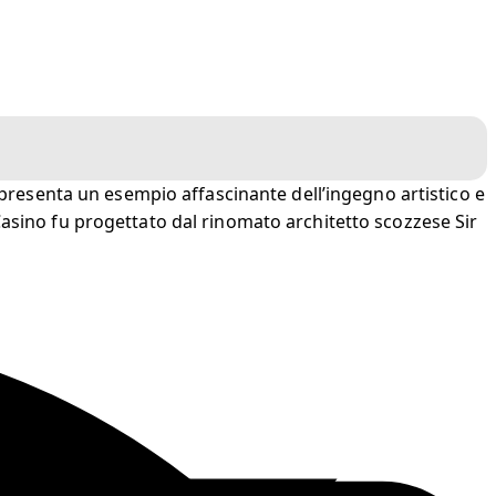
rappresenta un esempio affascinante dell’ingegno artistico e
 Casino fu progettato dal rinomato architetto scozzese Sir
 significa “piccola casa”, è uno dei migliori esempi di
 attraverso l’Europa che all’epoca era una sorta di rito di
tettura classica italiana e greca, un’ammirazione che lo
ene sembri semplice dall’esterno, nasconde una complessità
pianta quadrata, circondato da colonne e decorato con
e stanze, e solo metà della grande porta frontale si apre
carico dell’acqua piovana, mentre le urne funerarie
do nel Casino, si scopre un mondo di ingegnosi
sua facciata esterna. Al piano principale, l’atrio