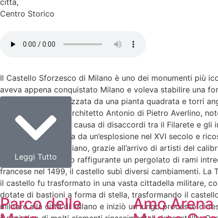
citta
,
Centro Storico
Il Castello Sforzesco di Milano è uno dei monumenti più icon
aveva appena conquistato Milano e voleva stabilire una forte
viscontea, caratterizzata da una pianta quadrata e torri ang
incaricò il celebre architetto Antonio di Pietro Averlino, no
castello. Tuttavia, a causa di disaccordi tra il Filarete e g
torre fu poi distrutta da un’esplosione nel XVI secolo e rico
culturale di primo piano, grazie all’arrivo di artisti del ca
Leggi Tutto
un intricato affresco raffigurante un pergolato di rami intre
francese nel 1499, il castello subì diversi cambiamenti. La
il castello fu trasformato in una vasta cittadella militare, 
dotate di bastioni a forma di stella, trasformando il castello
Parco delle
Amo Arena
militare alla città di Milano e iniziò un lungo processo di re