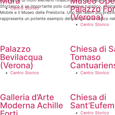
Mura
Museo Ope
il ripristino di molti elementi rinascimentali del castello. Q
Sforzesco è un importante polo culturale e turistico, ospita
Palazzo For
Centro Storico
Mobile e il Museo della Preistoria. Uno dei tesori più prezi
(Verona)
rappresenta un potente esempio del suo genio artistico nella
Centro Storico
Palazzo
Chiesa di S
Bevilacqua
Tomaso
(Verona)
Cantuarien
Centro Storico
Centro Storico
Galleria d’Arte
Chiesa di
Moderna Achille
Sant’Eufem
Forti
Centro Storico