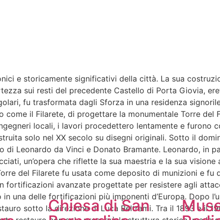
ici e storicamente significativi della città. La sua costruz
zza sui resti del precedente Castello di Porta Giovia, erett
olari, fu trasformata dagli Sforza in una residenza signoril
to come il Filarete, di progettare la monumentale Torre del F
li ingegneri locali, i lavori procedettero lentamente e furon
struita solo nel XX secolo su disegni originali. Sotto il domi
libro di Leonardo da Vinci e Donato Bramante. Leonardo, in pa
cciati, un’opera che riflette la sua maestria e la sua visione
 Torre del Filarete fu usata come deposito di munizioni e fu
con fortificazioni avanzate progettate per resistere agli atta
 in una delle fortificazioni più imponenti d’Europa. Dopo l’uni
Chiesa di San
Muse
stauro sotto la direzione di Luca Beltrami. Tra il 1893 e il 1