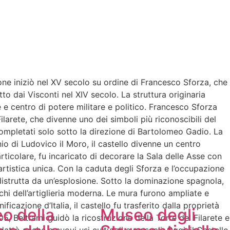
ione iniziò nel XV secolo su ordine di Francesco Sforza, che
o dai Visconti nel XIV secolo. La struttura originaria
e e centro di potere militare e politico. Francesco Sforza
ilarete, che divenne uno dei simboli più riconoscibili del
o completati solo sotto la direzione di Bartolomeo Gadio. La
nio di Ludovico il Moro, il castello divenne un centro
rticolare, fu incaricato di decorare la Sala delle Asse con
 artistica unica. Con la caduta degli Sforza e l’occupazione
 distrutta da un’esplosione. Sotto la dominazione spagnola,
cchi dell’artiglieria moderna. Le mura furono ampliate e
ficazione d’Italia, il castello fu trasferito dalla proprietà
o della
Museo degli
905, Beltrami guidò la ricostruzione della Torre del Filarete e