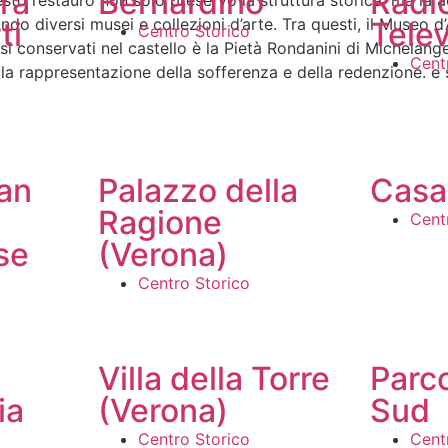
ra
Bernardino
Radio
uesto restauro non solo preservò la struttura storica, ma la a
ndo diversi musei e collezioni d’arte. Tra questi, il Museo d
ti
Tele
Centro Storico
osi conservati nel castello è la Pietà Rondanini di Michelang
Cent
 rappresentazione della sofferenza e della redenzione. e si 
an
Palazzo della
Casa
Ragione
Cent
se
(Verona)
Centro Storico
Villa della Torre
Parco
ia
(Verona)
Sud
Centro Storico
Cent