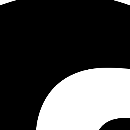
 cubicoli, piccole stanze private, erano riservati alle famigl
polti qui tra il III e il IV secolo. Un altro elemento di gran
 catacomba. Questo museo offre uno spaccato della scultura 
li cristiani come l’ichthys, il pesce, acronimo greco per “Ge