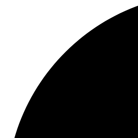
loculi erano utilizzati prevalentemente per i poveri, mentre i
di numerosi martiri e di due papi: Marcellino e Marcello I, se
ospita una collezione di sarcofagi decorati rinvenuti nella
cristiani, con esemplari che mostrano scene bibliche e simbo