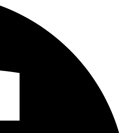
ie più abbienti. Tra le tombe più significative, vi sono quelle
de interesse è il cosiddetto “Museo delle Sarcofagi”, che
funeraria romana e delle pratiche sepolcrali dei primi
sù Cristo, Figlio di Dio, Salvatore”.