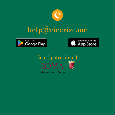
Francisco Bautista nel 1664, presenta elementi tipici del
barocco spagnolo con colonne e pilastri corinzi, e
statue di San Isidro e Santa María de la Cabeza, opere
originariamente scolpite da Juan Pascual de Mena e
help@cicerize.me
successivamente ricostruite dopo l’incendio del 1936.
Questo incendio, avvenuto durante la Guerra Civile
Spagnola, causò il crollo della cupola e la distruzione di
molte opere d’arte, tra cui il retablo maggiore
Con il patrocinio di
progettato da Ventura Rodríguez. Fortunatamente, il
corpo di San Isidro fu salvato dalle fiamme, nascosto
dai fedeli, e il restauro della chiesa, iniziato nel
dopoguerra, cercò di ripristinare fedelmente gli
elementi originali, culminando negli anni ’60 con la
ricostruzione delle torri della facciata. L’interno della
cattedrale è ricco di decorazioni barocche. Il retablo
maggiore attuale, una replica dell’originale, è un
capolavoro di argenteria madrilena del XVII secolo,
sotto il quale si trovano i resti di San Isidro e di sua