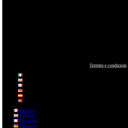
help@cicerize.me
Con il patrocinio di
2025
Psicografici s.r.l. – P. IVA 14235771004 –
Termini e condizioni
Italiano
English
Français
Deutsch
Español
Português
Italiano
English
Français
Deutsch