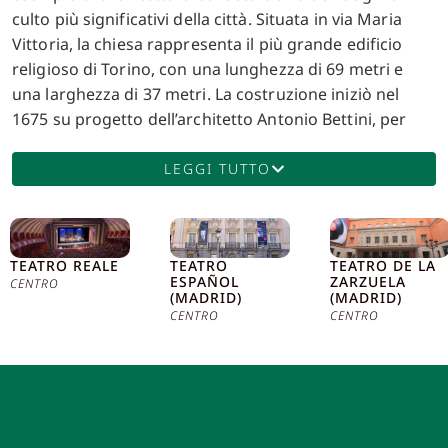
culto più significativi della città. Situata in via Maria
Vittoria, la chiesa rappresenta il più grande edificio
religioso di Torino, con una lunghezza di 69 metri e
una larghezza di 37 metri. La costruzione iniziò nel
1675 su progetto dell’architetto Antonio Bettini, per
volere della Congregazione dell’Oratorio di San Filippo
Neri, un ordine fondato dal santo stesso con l’intento
LEGGI TUTTO
di promuovere la vita spirituale attraverso la musica e
la preghiera. La chiesa fu completata nel XVIII secolo
grazie all’intervento di Filippo Juvarra, uno dei più
TEATRO REALE
TEATRO
TEATRO DE LA
illustri architetti del barocco piemontese. Juvarra,
ESPAÑOL
ZARZUELA
CENTRO
incaricato di completare la facciata e gli interni,
(MADRID)
(MADRID)
CENTRO
CENTRO
introdusse una serie di soluzioni architettoniche
innovative che resero la chiesa un capolavoro del
barocco italiano. La facciata, realizzata
successivamente da Ernesto Camusso nel 1891,
presenta un pronao corinzio imponente, che
conferisce all’edificio una maestosità senza pari.