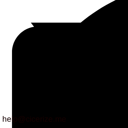
help@cicerize.me