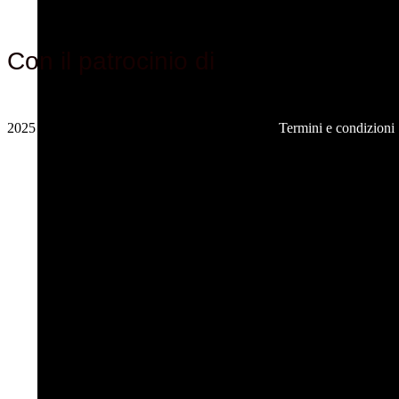
Con il patrocinio di
2025
Psicografici s.r.l. – P. IVA 14235771004 –
Termini e condizioni