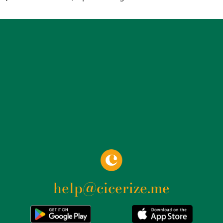
de las Salesas Reales, un complesso architettonico
fondato nel 1748 dalla regina Bárbara de Braganza,
moglie di Ferdinando VI di Spagna. Questo complesso
fu concepito come un collegio-residenza per le giovani
nobildonne e anche come possibile luogo di ritiro per
la regina stessa in caso di morte del marito. L’architetto
francese François Carlier fu inizialmente incaricato del
progetto, che iniziò con la posa della prima pietra il 26
giugno 1750. Tuttavia, Carlier lasciò la Spagna prima di
completare il lavoro e il progetto fu portato a termine
da Francisco Moradillo, che introdusse alcune
modifiche significative, inclusa l’aggiunta di due torri
campanarie. La costruzione della chiesa e del convento
terminò nel 1758, e l’inaugurazione avvenne alla
help@cicerize.me
presenza della regina fondatrice. L’edificio rappresenta
un esempio eccezionale di architettura barocca con
influenze rococò. La facciata principale della chiesa,
progettata in parte dallo scultore italiano Olivieri e da