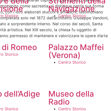
 e della
Strumenti della
 delle cappelle laterali ospita un’opera particolarmente
 concepito come sacrestia, si distingue per la sua forma
visione
Navigazione
o, con i loro elaborati stucchi e affreschi, testimoniano
ro Storico
Centro Storico
a completata solo nel 1872 dall’architetto Giuseppe Vandoni,
ato e sorprendente interno. Nel corso dei secoli, Santa
ità artistica. Nel XIX secolo, la chiesa fu oggetto di
 hanno permesso di mantenere e valorizzare le opere d’arte
 di Romeo
Palazzo Maffei
(Verona)
ro Storico
Centro Storico
 dell’Adige
Museo della
Radio
ro Storico
Centro Storico