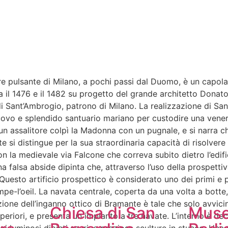
ore pulsante di Milano, a pochi passi dal Duomo, è un capol
ra il 1476 e il 1482 su progetto del grande architetto Donato
lo di Sant’Ambrogio, patrono di Milano. La realizzazione di
nuovo e splendido santuario mariano per custodire una ven
 un assalitore colpì la Madonna con un pugnale, e si narra
 si distingue per la sua straordinaria capacità di risolvere
con la medievale via Falcone che correva subito dietro l’edif
a falsa abside dipinta che, attraverso l’uso della prospettiva
uesto artificio prospettico è considerato uno dei primi e più
rompe-l’oeil. La navata centrale, coperta da una volta a bott
ione dell’inganno ottico di Bramante è tale che solo avvici
Chiesa di San
Muse
eriori, e presenta un impianto a tre navate. L’interno è dec