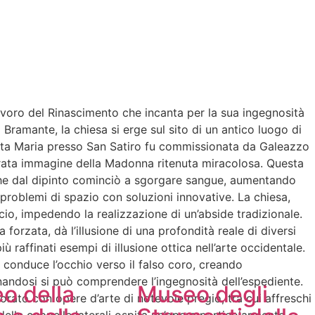
avoro del Rinascimento che incanta per la sua ingegnosità
 Bramante, la chiesa si erge sul sito di un antico luogo di
 Santa Maria presso San Satiro fu commissionata da Galeazzo
erata immagine della Madonna ritenuta miracolosa. Questa
 che dal dipinto cominciò a sgorgare sangue, aumentando
 problemi di spazio con soluzioni innovative. La chiesa,
icio, impedendo la realizzazione di un’abside tradizionale.
 forzata, dà l’illusione di una profondità reale di diversi
 raffinati esempi di illusione ottica nell’arte occidentale.
e, conduce l’occhio verso il falso coro, creando
nandosi si può comprendere l’ingegnosità dell’espediente.
o della
Museo degli
orato con opere d’arte di notevole pregio, tra cui affreschi