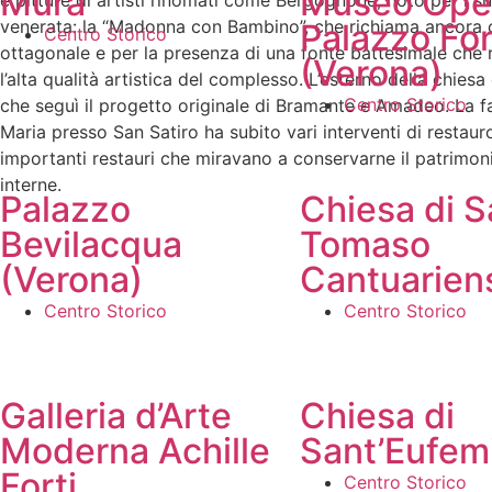
Mura
Museo Ope
e pitture di artisti rinomati come Bergognone, noto per i su
venerata: la “Madonna con Bambino”, che richiama ancora ogg
Palazzo For
Centro Storico
ottagonale e per la presenza di una fonte battesimale che ri
(Verona)
l’alta qualità artistica del complesso. L’esterno della chie
Centro Storico
che seguì il progetto originale di Bramante e Amadeo. La fa
Maria presso San Satiro ha subito vari interventi di restauro
importanti restauri che miravano a conservarne il patrimoni
interne.
Palazzo
Chiesa di S
Bevilacqua
Tomaso
(Verona)
Cantuarien
Centro Storico
Centro Storico
Galleria d’Arte
Chiesa di
Moderna Achille
Sant’Eufem
Forti
Centro Storico