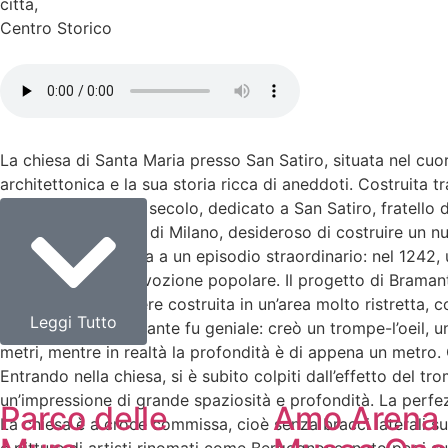
citta
,
Centro Storico
La chiesa di Santa Maria presso San Satiro, situata nel cu
architettonica e la sua storia ricca di aneddoti. Costruita t
culto risalente al IX secolo, dedicato a San Satiro, fratel
Maria Sforza, Duca di Milano, desideroso di costruire un 
immagine era legata a un episodio straordinario: nel 1242,
ulteriormente la devozione popolare. Il progetto di Bramante
infatti, doveva essere costruita in un’area molto ristretta, 
Leggi Tutto
La risposta di Bramante fu geniale: creò un trompe-l’oeil, un
metri, mentre in realtà la profondità è di appena un metro. Q
Entrando nella chiesa, si è subito colpiti dall’effetto del t
un’impressione di grande spaziosità e profondità. La perfez
Parco delle
Amo Arena
La chiesa è a croce commissa, cioè senza bracci laterali sup