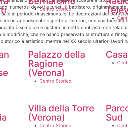
ra
Bernardino
Radio
oi luminosi dipinti sacri, e preziose sculture in stucco. Una
i numerosi devoti e turisti. Il battistero, originariamente
ti
Tele
Centro Storico
sale al periodo rinascimentale. Le decorazioni del battister
Cent
sa è meno appariscente rispetto all’interno, con una facciat
cciata è semplice e austera, in netto contrasto con l’elabor
 e modifiche, che ne hanno preservato la struttura e l’integr
o storico e artistico, mentre nel XX secolo ulteriori lavori
an
Palazzo della
Casa
Ragione
Cent
se
(Verona)
Centro Storico
Villa della Torre
Parco
ia
(Verona)
Sud
Centro Storico
Cent