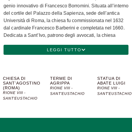
genio innovativo di Francesco Borromini. Situata all’interno
del cortile del Palazzo della Sapienza, sede dell’antica
Università di Roma, la chiesa fu commissionata nel 1632
dal cardinale Francesco Barberini e completata nel 1660.
Dedicata a Sant’Ivo, patrono degli avvocati, la chiesa
rappresenta una perfetta sintesi di ingegno architettonico e
simbolismo teologico. Borromini, noto per la sua creatività
LEGGI TUTTO
e il suo approccio non convenzionale all’architettura,
progettò la chiesa con una pianta centrale a forma di stella
a sei punte, combinando elementi geometrici complessi
CHIESA DI
TERME DI
STATUA DI
con significati simbolici profondi. La stella rappresenta la
SANT’AGOSTINO
AGRIPPA
ABATE LUIGI
sapienza divina e richiama il simbolo della Trinità con i
(ROMA)
RIONE VIII -
RIONE VIII -
RIONE VIII -
suoi triangoli intersecanti. La pianta esagonale con
SANT'EUSTACHIO
SANT'EUSTACHIO
SANT'EUSTACHIO
appendici concave e convesse crea un senso di
movimento e dinamismo, caratteristiche distintive dello
stile barocco. L’esterno della chiesa è caratterizzato da
una facciata concava che sembra abbracciare i visitatori.
La facciata è arricchita da lesene e decorazioni in stucco