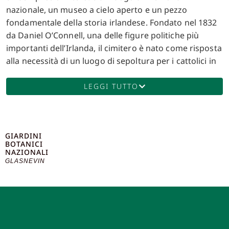
nazionale, un museo a cielo aperto e un pezzo
fondamentale della storia irlandese. Fondato nel 1832
da Daniel O’Connell, una delle figure politiche più
importanti dell’Irlanda, il cimitero è nato come risposta
alla necessità di un luogo di sepoltura per i cattolici in
un periodo di forti discriminazioni religiose. Situato su
124 acri di terreno, il Glasnevin Cemetery è l’ultima
LEGGI TUTTO
dimora di oltre un milione e mezzo di persone, inclusi
molti dei protagonisti della storia irlandese.
L’architettura del cimitero è un riflesso del suo
GIARDINI
significato storico e culturale, con imponenti mausolei,
BOTANICI
croci celtiche e monumenti che commemorano i morti.
NAZIONALI
GLASNEVIN
Uno degli elementi più notevoli del cimitero è la torre
di Daniel O’Connell, una colonna alta 51 metri costruita
in onore del fondatore del cimitero, che domina
l’orizzonte e offre viste panoramiche sulla città. Il
cimitero di Glasnevin ospita le tombe di molte figure
chiave della lotta per l’indipendenza irlandese. Tra