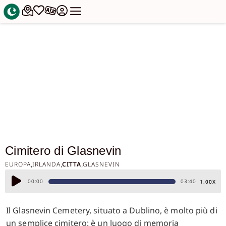
Cimitero di Glasnevin
EUROPA
IRLANDA
CITTA
GLASNEVIN
,
,
,
Audio
00:00
03:40
1.00X
Player
Il Glasnevin Cemetery, situato a Dublino, è molto più di
un semplice cimitero: è un luogo di memoria