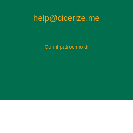
help@cicerize.me
Con il patrocinio di