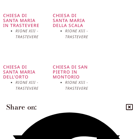
con la sua eleganza e monumentalità, rappresenta
questa visione e il desiderio del papa di promuovere il
CHIESA DI
CHIESA DI
progresso e la bellezza urbana.
SANTA MARIA
SANTA MARIA
IN TRASTEVERE
DELLA SCALA
RIONE XIII -
RIONE XIII -
TRASTEVERE
TRASTEVERE
CHIESA DI
CHIESA DI SAN
SANTA MARIA
PIETRO IN
DELL’ORTO
MONTORIO
RIONE XIII -
RIONE XIII -
TRASTEVERE
TRASTEVERE
Share on: