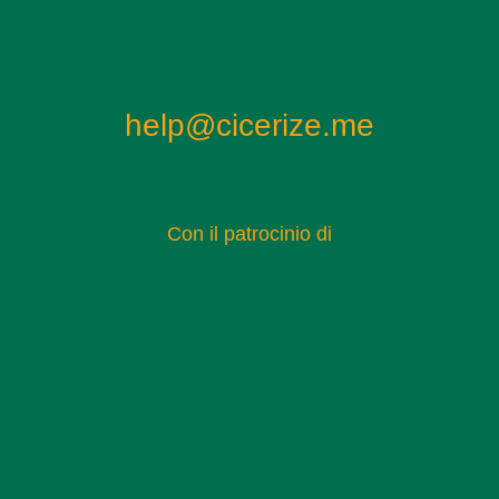
panoramica, la Dublin Wheel, che ha offerto ai visitatori
una vista panoramica sulla città e sui Docklands. Sebbene
la ruota sia stata rimossa dopo alcuni anni, ha lasciato un
ricordo duraturo e ha contribuito a rendere il Point Village
help@cicerize.me
una destinazione turistica popolare.
Con il patrocinio di