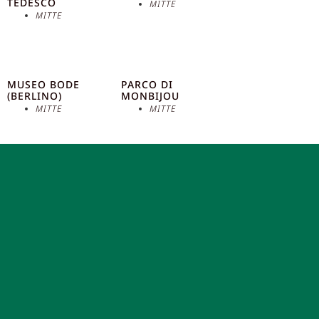
TEDESCO
MITTE
l’inno alla gioia di Beethoven fu simbolicamente
MITTE
trasformato in un inno alla libertà.
MUSEO BODE
PARCO DI
(BERLINO)
MONBIJOU
MITTE
MITTE