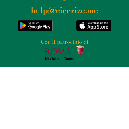
help@cicerize.me
Con il patrocinio di