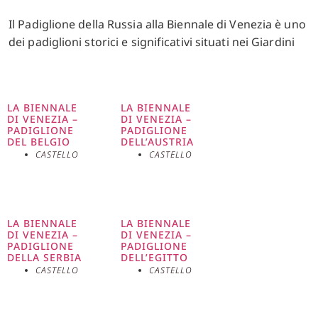
Il Padiglione della Russia alla Biennale di Venezia è uno
dei padiglioni storici e significativi situati nei Giardini
della Biennale. Inaugurato nel 1914, è stato progettato
dall’architetto Aleksey Shchusev, famoso per il suo stile
neoclassico. Questo padiglione rappresenta una
LA BIENNALE
LA BIENNALE
fusione tra l’architettura russa tradizionale e le
DI VENEZIA –
DI VENEZIA –
influenze moderne, con l’uso di colonne e frontoni che
PADIGLIONE
PADIGLIONE
DEL BELGIO
DELL’AUSTRIA
richiamano l’antichità classica, ma reinterpretati in
CASTELLO
CASTELLO
chiave contemporanea. Nel corso degli anni, il
Padiglione della Russia ha ospitato molte esposizioni
che riflettono non solo la ricca storia artistica del
paese, ma anche le sue trasformazioni politiche e
LA BIENNALE
LA BIENNALE
DI VENEZIA –
DI VENEZIA –
sociali. La partecipazione russa alla Biennale di Venezia
PADIGLIONE
PADIGLIONE
ha visto periodi di grande innovazione e momenti di
DELLA SERBIA
DELL’EGITTO
CASTELLO
CASTELLO
riflessione critica, specialmente durante i periodi di
cambiamento politico. Durante la Biennale di
Architettura del 2018, il padiglione ha presentato la