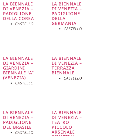
LA BIENNALE
LA BIENNALE
contemporanee. Nel 2021, per esempio, il padiglione è
DI VENEZIA –
DI VENEZIA –
stato quasi completamente svuotato e rinnovato per
PADIGLIONE
PADIGLIONE
DELLA COREA
DELLA
ospitare l’esposizione “Open”, che ha esplorato la zona
GERMANIA
CASTELLO
fluida e in continua evoluzione tra il mondo fisico e
CASTELLO
quello digitale. Questa mostra ha messo in evidenza
come gli spazi architettonici possano essere
trasformati per riflettere cambiamenti culturali e
tecnologici, creando un dialogo tra passato e futuro.
LA BIENNALE
LA BIENNALE
DI VENEZIA –
DI VENEZIA –
GIARDINI
TERRAZZA
BIENNALE “A”
BIENNALE
(VENEZIA)
CASTELLO
CASTELLO
LA BIENNALE
LA BIENNALE
DI VENEZIA –
DI VENEZIA –
PADIGLIONE
TEATRO
DEL BRASILE
PICCOLO
ARSENALE
CASTELLO