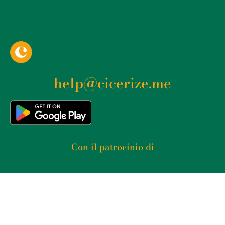
help@cicerize.me
Con il patrocinio di