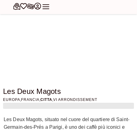
Les Deux Magots
,
,
,
EUROPA
FRANCIA
CITTA
VI ARRONDISSEMENT
Les Deux Magots, situato nel cuore del quartiere di Saint-
Germain-des-Prés a Parigi, è uno dei caffè più iconici e
storici della città. Fondato nel 1812 come negozio di