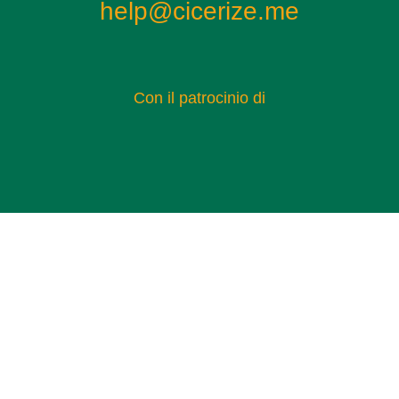
help@cicerize.me
Con il patrocinio di