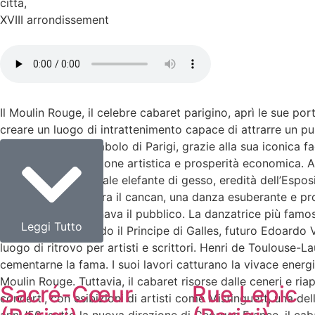
citta
,
XVIII arrondissement
Il Moulin Rouge, il celebre cabaret parigino, aprì le sue por
creare un luogo di intrattenimento capace di attrarre un pubb
rapidamente un simbolo di Parigi, grazie alla sua iconica f
ottimismo, innovazione artistica e prosperità economica. All’
giardini, una colossale elefante di gesso, eredità dell’Espo
del Moulin Rouge era il cancan, una danza esuberante e pro
vitalità che affascinava il pubblico. La danzatrice più fam
Leggi Tutto
che nel 1890, quando il Principe di Galles, futuro Edoardo VI
luogo di ritrovo per artisti e scrittori. Henri de Toulouse-L
cementarne la fama. I suoi lavori catturano la vivace energi
Moulin Rouge. Tuttavia, il cabaret risorse dalle ceneri e riap
Sacré-Cœur
Rue Lepic
concerti, con esibizioni di artisti come Mistinguett, una de