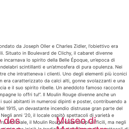
ondato da Joseph Oller e Charles Zidler, l’obiettivo era
li. Situato in Boulevard de Clichy, il cabaret divenne
 incarnava lo spirito della Belle Époque, un’epoca di
ndelabri scintillanti e un’atmosfera di pura opulenza. Nei
re che intratteneva i clienti. Uno degli elementi più iconici
era caratterizzato da calci alti, gonne svolazzanti e una
cia e il suo spirito ribelle. Un aneddoto famoso racconta
ampagne lo offri tu!”. Il Moulin Rouge divenne anche un
 i suoi abitanti in numerosi dipinti e poster, contribuendo a
 Nel 1915, un devastante incendio distrusse gran parte del
Negli anni ’20, il locale ospitò spettacoli di varietà e
e des
Museo di
a Mondiale, il Moulin Rouge visse tempi difficili, ma negli