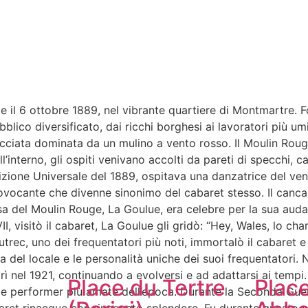
te il 6 ottobre 1889, nel vibrante quartiere di Montmartre. F
lico diversificato, dai ricchi borghesi ai lavoratori più umi
acciata dominata da un mulino a vento rosso. Il Moulin Rouge
interno, gli ospiti venivano accolti da pareti di specchi, ca
sizione Universale del 1889, ospitava una danzatrice del vent
vocante che divenne sinonimo del cabaret stesso. Il cancan 
osa del Moulin Rouge, La Goulue, era celebre per la sua auda
I, visitò il cabaret, La Goulue gli gridò: “Hey, Wales, lo ch
autrec, uno dei frequentatori più noti, immortalò il cabaret e
a del locale e le personalità uniche dei suoi frequentatori.
rì nel 1921, continuando a evolversi e ad adattarsi ai tempi. 
Place du Tertre
Plac
lle performer più amate dell’epoca. Durante la Seconda Guerr