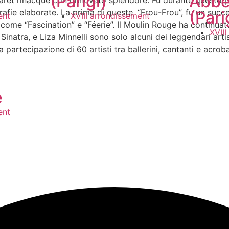
(Parigi)
Abbe
aret rinacque con rinnovato splendore. Fu durante questo per
e elaborate. La prima di queste, “Frou-Frou”, fu un successo
(Pari
ent
XVIII arrondissement
, come “Fascination” e “Féerie”. Il Moulin Rouge ha continua
XVII
inatra, e Liza Minnelli sono solo alcuni dei leggendari artis
artecipazione di 60 artisti tra ballerini, cantanti e acrobati
e
ent