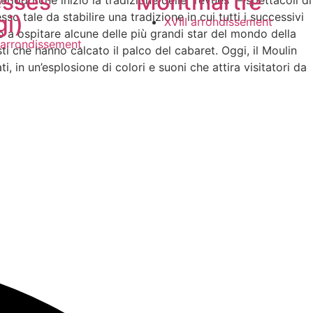
sses
Montmartre
iodo che iniziò la tradizione delle “revues” – spettacoli di
 tale da stabilire una tradizione in cui tutti i successivi
gi)
XVIII arrondissement
to a ospitare alcune delle più grandi star del mondo della
I arrondissement
ti che hanno calcato il palco del cabaret. Oggi, il Moulin
, in un’esplosione di colori e suoni che attira visitatori da