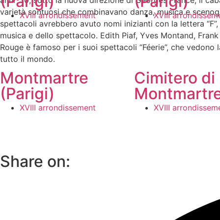
(Parigi)
(Parigi)
anni ’50, sotto la nuova direzione di Georges France, il cab
varietà sontuosi che combinavano danza, musica e scenografi
XVIII arrondissement
XVIII arrondissem
spettacoli avrebbero avuto nomi inizianti con la lettera “F”
musica e dello spettacolo. Edith Piaf, Yves Montand, Frank S
Rouge è famoso per i suoi spettacoli “Féerie”, che vedono la p
tutto il mondo.
Montmartre
Cimitero di
(Parigi)
Montmartr
XVIII arrondissement
XVIII arrondissem
Share on: