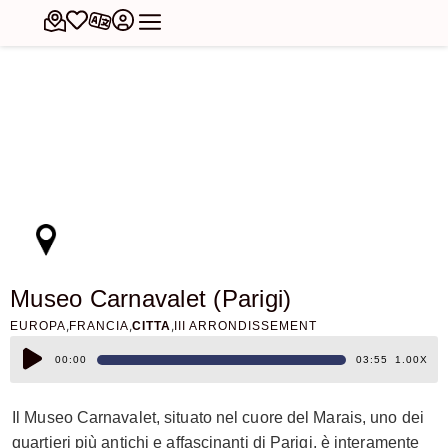
Museo Carnavalet (Parigi)
,
,
,
EUROPA
FRANCIA
CITTA
III ARRONDISSEMENT
Audio
1.00X
00:00
03:55
Player
Il Museo Carnavalet, situato nel cuore del Marais, uno dei
quartieri più antichi e affascinanti di Parigi, è interamente