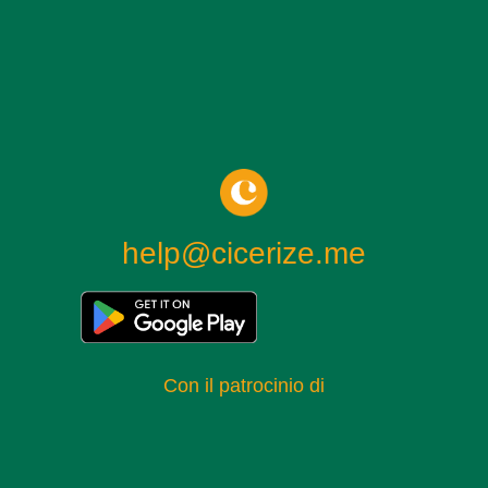
tra cui Madame de Sévigné, celebre scrittrice di lettere del
XVII secolo, la cui memoria è onorata con una sala
dedicata all’interno del museo. L’Hôtel Le Peletier de
Saint-Fargeau, annesso al museo nel 1989, risale al 1688
e rappresenta un perfetto esempio di architettura classica
francese. La combinazione dei due edifici offre uno sfondo
ideale per l’esposizione delle collezioni del museo, che
sono organizzate in un percorso cronologico e tematico. La
visita al Museo Carnavalet inizia con le sezioni dedicate
help@cicerize.me
alla Parigi antica, che comprendono reperti archeologici
dell’epoca gallo-romana, tra cui sculture, ceramiche e
mosaici. Questi oggetti offrono uno sguardo affascinante
sulla vita quotidiana degli abitanti di Lutetia, l’antica Parigi,
e testimoniano l’importanza della città già in epoca
Con il patrocinio di
romana. Proseguendo nel percorso, i visitatori possono
esplorare le sale dedicate al Medioevo e al Rinascimento,
con una ricca collezione di opere d’arte, manoscritti e
oggetti d’uso quotidiano che illustrano la vita nella Parigi