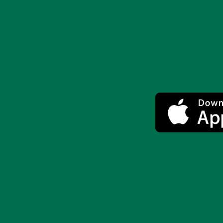
FACEBOOK
VK
X