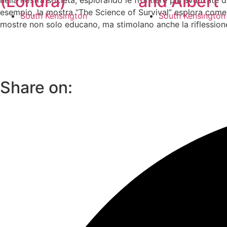
(Londra)
and Albert
nella nostra società, esplorando le frontiere più avanzate 
esempio, la mostra “The Science of Survival” esplora come 
South Kensington
South Kensington
mostre non solo educano, ma stimolano anche la riflessione e
Share on: