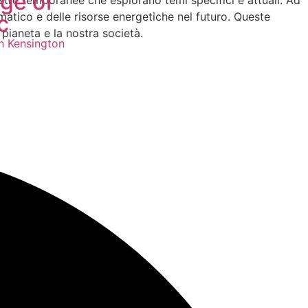
ege of
ostre temporanee che esplorano temi specifici e attuali. Ad
atico e delle risorse energetiche nel futuro. Queste
c
 pianeta e la nostra società.
h Kensington