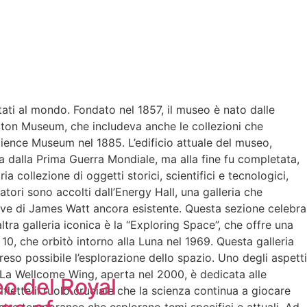
tati al mondo. Fondato nel 1857, il museo è nato dalle
ington Museum, che includeva anche le collezioni che
ience Museum nel 1885. L’edificio attuale del museo,
tta dalla Prima Guerra Mondiale, ma alla fine fu completata,
 collezione di oggetti storici, scientifici e tecnologici,
tatori sono accolti dall’Energy Hall, una galleria che
 trave di James Watt ancora esistente. Questa sezione celebra
tra galleria iconica è la “Exploring Space”, che offre una
 10, che orbitò intorno alla Luna nel 1969. Questa galleria
reso possibile l’esplorazione dello spazio. Uno degli aspetti
. La Wellcome Wing, aperta nel 2000, è dedicata alle
o del Royal
lette il ruolo cruciale che la scienza continua a giocare