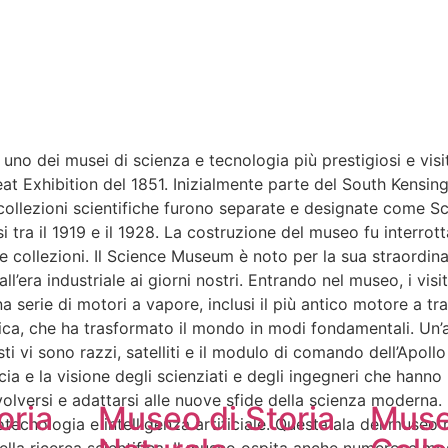
uno dei musei di scienza e tecnologia più prestigiosi e visi
Great Exhibition del 1851. Inizialmente parte del South Kens
collezioni scientifiche furono separate e designate come Sc
si tra il 1919 e il 1928. La costruzione del museo fu interro
 collezioni. Il Science Museum è noto per la sua straordinaria
ll’era industriale ai giorni nostri. Entrando nel museo, i visi
una serie di motori a vapore, inclusi il più antico motore a
ica, che ha trasformato il mondo in modi fondamentali. Un’al
i vi sono razzi, satelliti e il modulo di comando dell’Apollo
ia e la visione degli scienziati e degli ingegneri che hanno 
volversi e adattarsi alle nuove sfide della scienza moderna
oria
Museo di Storia
Muse
nologia e intelligenza artificiale. Questa ala del museo rif