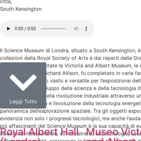
citta
,
South Kensington
Il Science Museum di Londra, situato a South Kensington, è 
collezioni della Royal Society of Arts e dai reperti della 
sarebbero poi diventate la Victoria and Albert Museum, le 
progettato da Sir Richard Allison, fu completato in varie fa
offrendo uno spazio vasto e versatile per l’esposizione delle
che illustrano lo sviluppo della scienza e della tecnologia da
racconta la storia della rivoluzione industriale attraverso 
Leggi Tutto
l’ingegnosità umana e l’evoluzione della tecnologia energet
panoramica dell’esplorazione spaziale. Tra gli oggetti espost
evidenzia non solo i progressi tecnologici, ma anche l’audac
più affascinanti del Science Museum è la sua capacità di e
Royal Albert Hall
Museo Vict
scienze contemporanee, con mostre su biotecnologia, nanotec