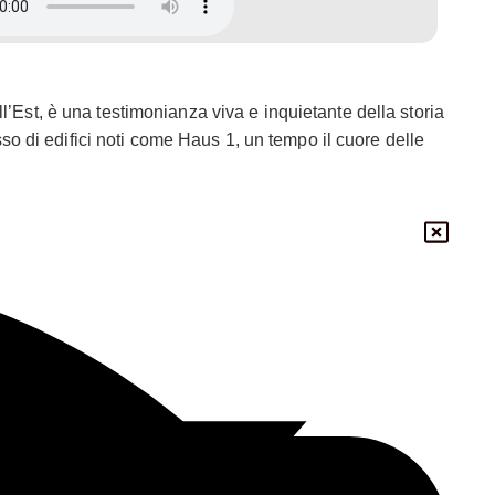
l’Est, è una testimonianza viva e inquietante della storia
o di edifici noti come Haus 1, un tempo il cuore delle
tto della Stasi, l’organizzazione di spionaggio e polizia
a del museo riflette il suo passato oscuro e austero. Gli
el museo, i visitatori sono immediatamente colpiti
i esercitava sui cittadini della Germania dell’Est. Una
957 fino alla caduta del Muro di Berlino nel 1989. Il suo
 della DDR. La scrivania di Mielke, con i suoi telefoni
o è organizzato in diverse aree tematiche che esplorano
 spionaggio. Qui, i visitatori possono vedere una vasta
 e strumenti per l’apertura di lettere. Questi dispositivi,
e permetteva alla Stasi di mantenere una stretta
icologiche, note come “Zersetzung”, che miravano a
 originali, il museo mostra come la Stasi manipolava le