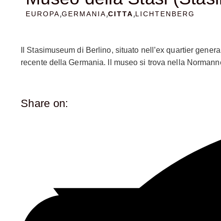
,
,
,
EUROPA
GERMANIA
CITTA
LICHTENBERG
Il Stasimuseum di Berlino, situato nell’ex quartier genera
recente della Germania. Il museo si trova nella Normanne
operazioni della Stasi. Inaugurato nel 1990, il museo offr
segreta che ha controllato la vita quotidiana nella DDR (
edifici, costruiti in stile funzionale e privo di ornamenti,
Share on:
dall’atmosfera fredda e burocratica che permea i corridoi 
delle sezioni più impressionanti del museo è l’ufficio di E
ufficio, rimasto intatto, offre un’immagine congelata nel 
dedicati, documenti riservati e arredi sobri, è un simbolo
vari aspetti del lavoro della Stasi. Una delle sezioni più
gamma di dispositivi utilizzati per monitorare e controlla
molti dei quali sembrano rudimentali rispetto agli standa
sorveglianza su milioni di cittadini. Un altro aspetto 
destabilizzare e disgregare la vita delle persone consid