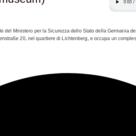
le del Ministero per la Sicurezza dello Stato della Germania del
nstraße 20, nel quartiere di Lichtenberg, e occupa un compless
e uno sguardo approfondito sulle operazioni, le tattiche e l’impa
Repubblica Democratica Tedesca) dal 1950 al 1990. L’architettur
 erano progettati per essere efficienti e intimidatori. Entrando n
e le stanze, un ricordo vivido del potere opprimente che la Stas
rich Mielke, che fu il ministro della Sicurezza dello Stato dal 1
tempo del potere e della paranoia che caratterizzavano il regime
 potente del controllo capillare esercitato dalla Stasi. Il muse
 inquietanti è quella dedicata alle tecniche di sorveglianza e di
re la popolazione, come microfoni nascosti, telecamere camuffate,
rd odierni, erano parte di un complesso sistema di controllo ch
fondamentale del museo è la documentazione delle operazioni ps
erate nemiche dello stato. Attraverso testimonianze e documenti