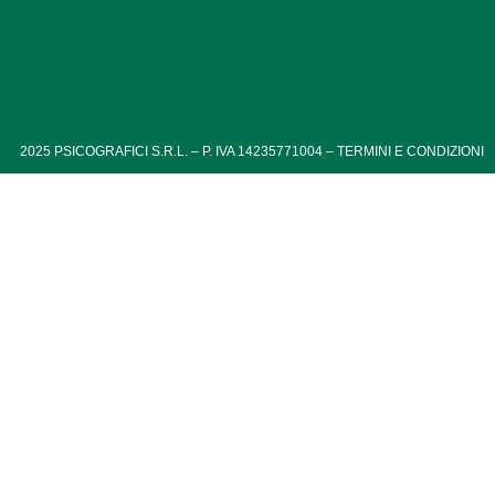
2025
PSICOGRAFICI S.R.L. – P. IVA 14235771004 –
TERMINI E CONDIZIONI