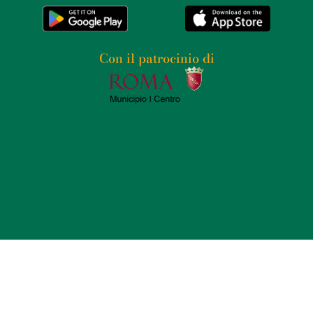
dell’opera di Moreau. Tra le opere più celebri di
Moreau esposte nel museo vi sono “Edipo e la Sfinge”,
un dipinto del 1864 che rappresenta un punto di svolta
Con il patrocinio di
nella carriera dell’artista, e “L’Apparizione”, un
acquerello del 1876 che raffigura Salomè e la testa di
San Giovanni Battista. Questi lavori esemplificano
l’approccio di Moreau al simbolismo, con una forte
enfasi sul mistero e sulla bellezza inquietante. La storia
personale di Moreau è intrecciata con le sue opere.
Amico e mentore di artisti come Edgar Degas, Moreau
ha influenzato generazioni di pittori, inclusi grandi
nomi come Georges Rouault e Henri Matisse, che
furono suoi allievi all’École des Beaux-Arts di Parigi. La
sua influenza si estende ben oltre il simbolismo,
contribuendo a plasmare la direzione dell’arte
moderna.