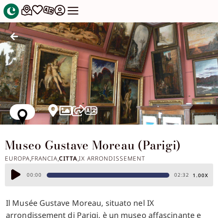
Museo Gustave Moreau (Parigi)
EUROPA
FRANCIA
CITTA
IX ARRONDISSEMENT
,
,
,
Audio
00:00
02:32
1.00X
Player
Il Musée Gustave Moreau, situato nel IX
arrondissement di Parigi, è un museo affascinante e