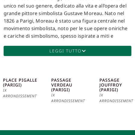
unico nel suo genere, dedicato alla vita e all’opera del
grande pittore simbolista Gustave Moreau. Nato nel
1826 a Parigi, Moreau è stato una figura centrale nel
movimento simbolista, noto per le sue opere oniriche
e cariche di simbolismo, spesso ispirate a miti e
leggende. Il museo si trova in quella che fu la casa e lo
studio di Moreau, al 14 di rue de La Rochefoucauld.
LEGGI TUTTO
Questo edificio non è solo un museo, ma un viaggio
nel tempo che permette ai visitatori di immergersi nel
mondo del pittore. Moreau visse e lavorò qui, e fu lui
PLACE PIGALLE
PASSAGE
PASSAGE
stesso a decidere, nel 1895, di trasformare la sua
(PARIGI)
VERDEAU
JOUFFROY
dimora in un museo per preservare e condividere il
(PARIGI)
(PARIGI)
IX
IX
IX
suo lavoro con le future generazioni. La struttura del
ARRONDISSEMENT
ARRONDISSEMENT
ARRONDISSEMENT
museo riflette il gusto e l’estetica dell’artista. Al piano
terra si trovano le stanze private di Moreau, che
offrono uno sguardo intimo sulla sua vita personale. Al
primo piano si trovano gli appartamenti dove l’artista
visse, mentre il secondo e il terzo piano ospitano i vasti