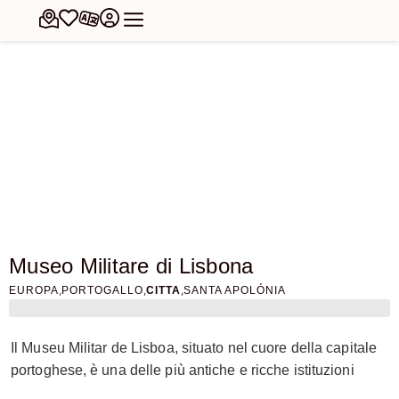
Museo Militare di Lisbona
,
,
,
EUROPA
PORTOGALLO
CITTA
SANTA APOLÓNIA
Il Museu Militar de Lisboa, situato nel cuore della capitale
portoghese, è una delle più antiche e ricche istituzioni
museali del Portogallo. Fondato nel 1851 per decreto reale