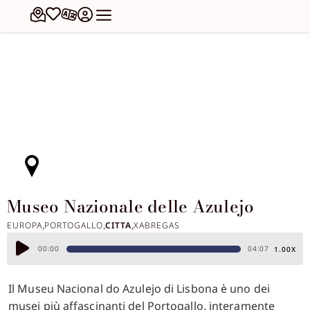
Museo Nazionale delle Azulejo
EUROPA
PORTOGALLO
CITTA
XABREGAS
,
,
,
Audio
00:00
04:07
1.00X
Player
Il Museu Nacional do Azulejo di Lisbona è uno dei
musei più affascinanti del Portogallo, interamente