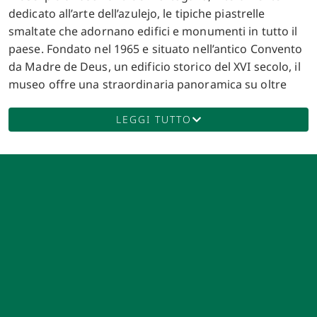
dedicato all’arte dell’azulejo, le tipiche piastrelle
smaltate che adornano edifici e monumenti in tutto il
paese. Fondato nel 1965 e situato nell’antico Convento
da Madre de Deus, un edificio storico del XVI secolo, il
museo offre una straordinaria panoramica su oltre
cinque secoli di produzione ceramica, combinando
arte, storia e cultura in un’unica esperienza. Il
LEGGI TUTTO
convento che ospita il museo fu fondato nel 1509 dalla
regina Leonor, vedova del re Giovanni II, come parte
del suo progetto di carità e devozione religiosa.
L’edificio stesso è un capolavoro di architettura
rinascimentale e barocca, con magnifiche decorazioni
che includono stucchi dorati, affreschi e,
naturalmente, splendidi azulejos che ricoprono le
pareti interne. Il chiostro, la chiesa e la cappella di San
Antonio sono tra le parti più suggestive del complesso,
offrendo ai visitatori un contesto storico ricco e
affascinante. La collezione del Museu Nacional do