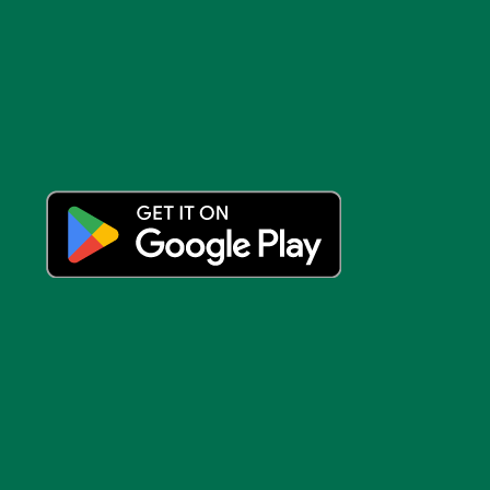
FACEBOOK
VK
X