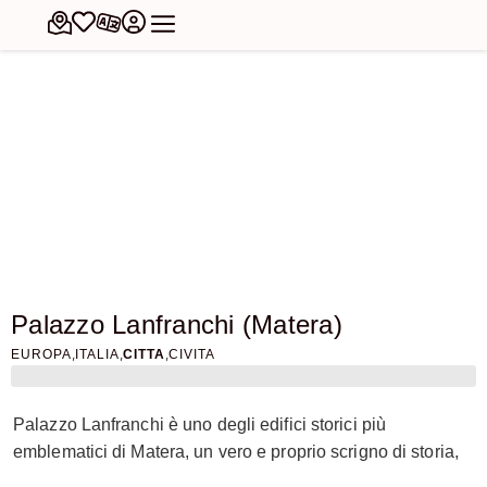
Palazzo Lanfranchi (Matera)
,
,
,
EUROPA
ITALIA
CITTA
CIVITA
Palazzo Lanfranchi è uno degli edifici storici più
emblematici di Matera, un vero e proprio scrigno di storia,
arte e cultura situato nel cuore del rione Civita. Costruito