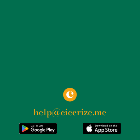
un’impronta barocca evidente in ogni dettaglio. Uno
degli elementi più distintivi di Palazzo Morando è il
monumentale scalone a doppia rampa, con una
balaustra a volute rococò, che introduce i visitatori
negli spazi interni. Tra gli ambienti di maggiore
interesse artistico si trovano la Sala dell’Olimpo, con
decorazioni attribuite a Giovanni Antonio Cucchi che
celebrano le nozze tra Giovanni Villa e Maria Pusterla, il
Salottino Dorato, la sala Egizia con un pavimento a
mosaico a motivi egizi e classicheggianti, e la sala
d’Ercole, con un affresco di Giovan Battista Ronchelli.
Nel 1909, il palazzo fu acquistato dai coniugi Gian
Giacomo e Lydia Morando Attendolo Bolognini. Alla
morte di Lydia, nel 1945, l’edificio fu donato al Comune
help@cicerize.me
di Milano. Durante il dopoguerra, il palazzo divenne
sede del Museo di Milano, dopo che la precedente
sede di Palazzo Sormani fu distrutta dai
bombardamenti. Oggi, il museo ospita la collezione