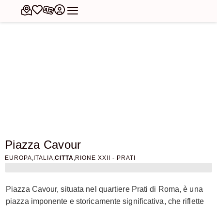
Piazza Cavour
,
,
,
EUROPA
ITALIA
CITTA
RIONE XXII - PRATI
Piazza Cavour, situata nel quartiere Prati di Roma, è una
piazza imponente e storicamente significativa, che riflette
la trasformazione urbana della città alla fine del XIX