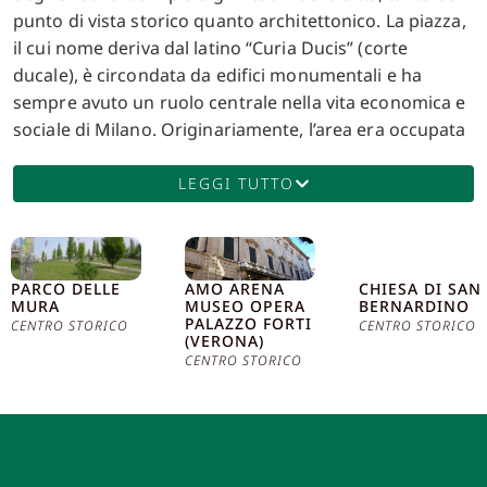
punto di vista storico quanto architettonico. La piazza,
il cui nome deriva dal latino “Curia Ducis” (corte
ducale), è circondata da edifici monumentali e ha
sempre avuto un ruolo centrale nella vita economica e
sociale di Milano. Originariamente, l’area era occupata
da un mercato ortofrutticolo che risale al Medioevo,
ma con l’espansione e la modernizzazione della città,
LEGGI TUTTO
Piazza Cordusio ha subito numerose trasformazioni.
La piazza assunse la sua forma attuale alla fine del XIX
secolo, durante il periodo di grande sviluppo
PARCO DELLE
AMO ARENA
CHIESA DI SAN
urbanistico che seguì l’Unità d’Italia. Fu in questo
MURA
MUSEO OPERA
BERNARDINO
contesto che vennero eretti alcuni degli edifici più
PALAZZO FORTI
CENTRO STORICO
CENTRO STORICO
(VERONA)
emblematici che la caratterizzano ancora oggi. Tra
CENTRO STORICO
questi, il Palazzo delle Assicurazioni Generali,
progettato da Luca Beltrami e inaugurato nel 1901,
rappresenta uno dei più illustri esempi di architettura
eclettica. La facciata del palazzo, con i suoi elaborati
dettagli scultorei, incarna il prestigio e la potenza