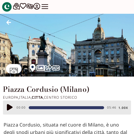
Piazza Cordusio (Milano)
EUROPA
ITALIA
CITTA
CENTRO STORICO
,
,
,
Audio
00:00
05:46
1.00X
Player
Piazza Cordusio, situata nel cuore di Milano, è uno
degli snodi urbani più significativi della città, tanto dal