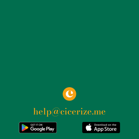
economica della compagnia assicurativa veneziana. A
fianco del Palazzo delle Assicurazioni Generali si trova
il Palazzo del Credito Italiano, oggi sede di UniCredit,
che aggiunge un tocco di monumentalità alla piazza.
Costruito tra il 1902 e il 1907 su progetto di Luigi
Broggi, il palazzo è caratterizzato da una maestosa
facciata in stile neorinascimentale, con un’imponente
cupola che domina l’angolo tra via Broletto e via
Mercanti. Questo edificio, insieme agli altri che lo
circondano, contribuisce a creare un’atmosfera di
solennità e grandiosità che definisce l’identità di Piazza
Cordusio. Un altro edificio di rilievo è il Palazzo del
Banco di Roma, progettato da Gaetano Moretti e
completato nel 1927. La sua architettura, che fonde
help@cicerize.me
elementi classici e moderni, testimonia l’importanza
crescente della finanza e delle istituzioni bancarie nella
Milano del primo Novecento. Il palazzo, con la sua
eleganza sobria e le linee pulite, si integra