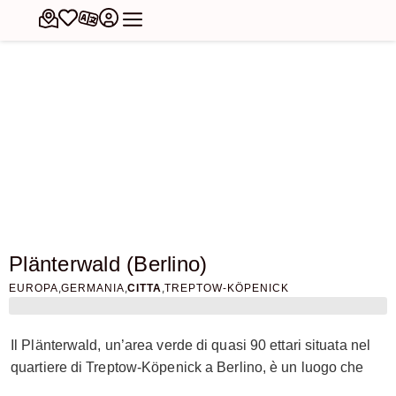
Plänterwald (Berlino)
,
,
,
EUROPA
GERMANIA
CITTA
TREPTOW-KÖPENICK
Il Plänterwald, un’area verde di quasi 90 ettari situata nel
quartiere di Treptow-Köpenick a Berlino, è un luogo che
combina storia, natura e trasformazione urbana. Questo