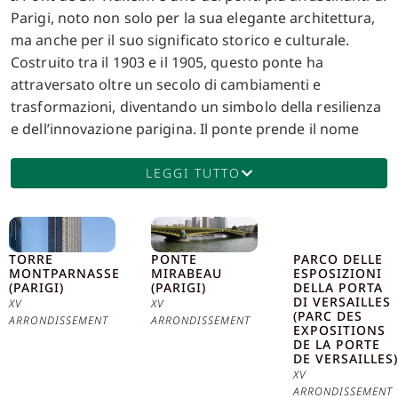
Parigi, noto non solo per la sua elegante architettura,
ma anche per il suo significato storico e culturale.
Costruito tra il 1903 e il 1905, questo ponte ha
attraversato oltre un secolo di cambiamenti e
trasformazioni, diventando un simbolo della resilienza
e dell’innovazione parigina. Il ponte prende il nome
dalla battaglia di Bir-Hakeim, un’importante battaglia
della Seconda Guerra Mondiale combattuta nel
LEGGI TUTTO
deserto libico tra le forze della Francia Libera e
l’esercito tedesco. Questo nome è un tributo ai soldati
francesi che hanno combattuto valorosamente, e il
TORRE
PONTE
PARCO DELLE
ponte stesso è diventato un simbolo di resistenza e
MONTPARNASSE
MIRABEAU
ESPOSIZIONI
coraggio. Prima di essere rinominato nel 1948, il ponte
(PARIGI)
(PARIGI)
DELLA PORTA
DI VERSAILLES
XV
XV
era conosciuto come Pont de Passy. Dal punto di vista
(PARC DES
ARRONDISSEMENT
ARRONDISSEMENT
architettonico, il Pont de Bir-Hakeim è un capolavoro di
EXPOSITIONS
DE LA PORTE
ingegneria del primo Novecento. Progettato da Jean-
DE VERSAILLES)
Camille Formigé, il ponte è costituito da due livelli: il
XV
ARRONDISSEMENT
livello superiore ospita la linea 6 della metropolitana di