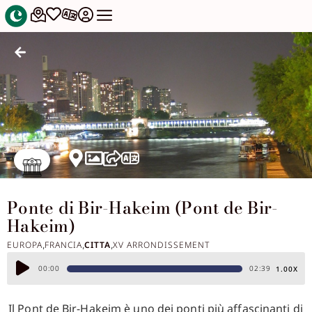
Ponte di Bir-Hakeim (Pont de Bir-
Hakeim)
EUROPA
FRANCIA
CITTA
XV ARRONDISSEMENT
,
,
,
Audio
00:00
02:39
1.00X
Player
Il Pont de Bir-Hakeim è uno dei ponti più affascinanti di