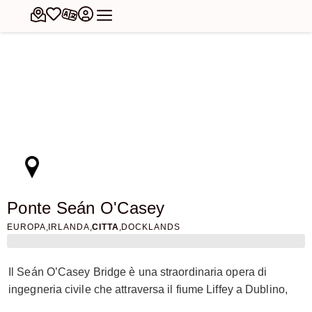
Ponte Seán O'Casey
,
,
,
EUROPA
IRLANDA
CITTA
DOCKLANDS
Il Seán O’Casey Bridge è una straordinaria opera di
ingegneria civile che attraversa il fiume Liffey a Dublino,
collegando City Quay e North Wall Quay. Questo ponte