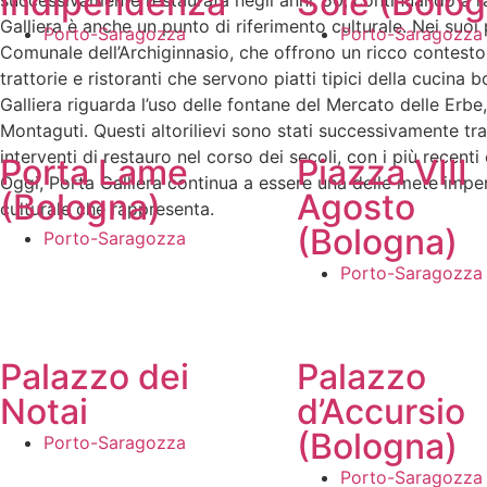
Indipendenza
Sole (Bolo
successivamente restaurata negli anni ’50, continuando a rap
Galliera è anche un punto di riferimento culturale. Nei suoi
Porto-Saragozza
Porto-Saragozza
Comunale dell’Archiginnasio, che offrono un ricco contesto 
trattorie e ristoranti che servono piatti tipici della cucina
Galliera riguarda l’uso delle fontane del Mercato delle Erbe,
Montaguti. Questi altorilievi sono stati successivamente tras
interventi di restauro nel corso dei secoli, con i più recen
Porta Lame
Piazza VIII
Oggi, Porta Galliera continua a essere una delle mete imperd
(Bologna)
Agosto
culturale che rappresenta.
(Bologna)
Porto-Saragozza
Porto-Saragozza
Palazzo dei
Palazzo
Notai
d’Accursio
(Bologna)
Porto-Saragozza
Porto-Saragozza