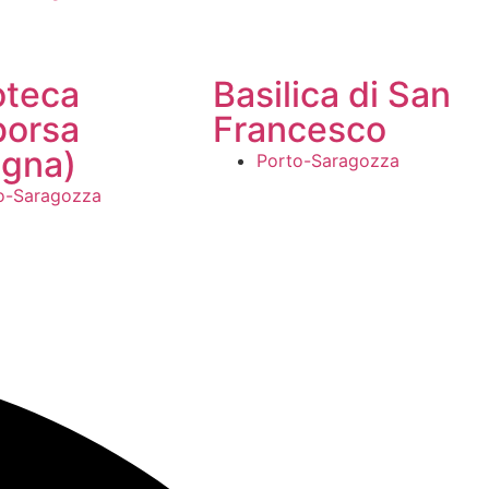
oteca
Basilica di San
borsa
Francesco
ogna)
Porto-Saragozza
o-Saragozza