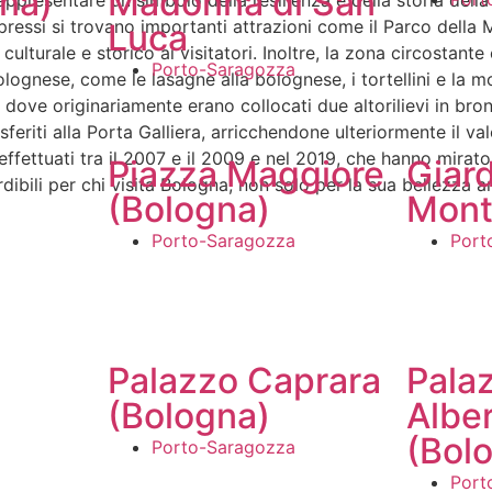
gna)
Madonna di San
presentare un simbolo della resilienza e della storia della c
 pressi si trovano importanti attrazioni come il Parco della
Luca
culturale e storico ai visitatori. Inoltre, la zona circosta
Porto-Saragozza
 bolognese, come le lasagne alla bolognese, i tortellini e la
 dove originariamente erano collocati due altorilievi in bron
feriti alla Porta Galliera, arricchendone ulteriormente il va
ti effettuati tra il 2007 e il 2009 e nel 2019, che hanno mi
Piazza Maggiore
Giard
ibili per chi visita Bologna, non solo per la sua bellezza a
(Bologna)
Mont
Porto-Saragozza
Port
Palazzo Caprara
Pala
(Bologna)
Alber
(Bol
Porto-Saragozza
Port