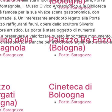
(Bologna)
ittà. Oltre alla sua importanza storica e militare, Porta
 Montagnola, il Museo Civico Archeologico e la Biblioteca
Porto-Saragozza
nte è famosa per la sua vivace scena gastronomica, con
 mortadella. Un interessante aneddoto legato alla Porta
zo raffiguranti fauni, opere dello scultore Silverio
lore artistico. La porta è stata oggetto di numerosi
rato a preservare e valorizzare questo importante monumento.
ino della
Palazzo Re Enzo
rchitettonica, ma anche per il profondo significato storico e
agnola
(Bologna)
o-Saragozza
Porto-Saragozza
zzo
Cineteca di
gati
Boloogna
ogna)
Porto-Saragozza
o-Saragozza