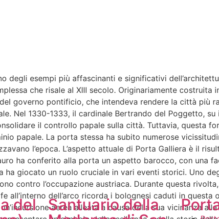
no degli esempi più affascinanti e significativi dell’architet
lessa che risale al XIII secolo. Originariamente costruita i
del governo pontificio, che intendeva rendere la città più r
pale. Nel 1330-1333, il cardinale Bertrando del Poggetto, su 
onsolidare il controllo papale sulla città. Tuttavia, questa 
nio papale. La porta stessa ha subito numerose vicissitudini.
zavano l’epoca. L’aspetto attuale di Porta Galliera è il risul
auro ha conferito alla porta un aspetto barocco, con una fa
a ha giocato un ruolo cruciale in vari eventi storici. Uno degl
rono contro l’occupazione austriaca. Durante questa rivolta, 
rafe all’interno dell’arco ricorda i bolognesi caduti in ques
a del
Santuario della
Port
’incursione aerea alleata a causa della sua vicinanza alla 
Port