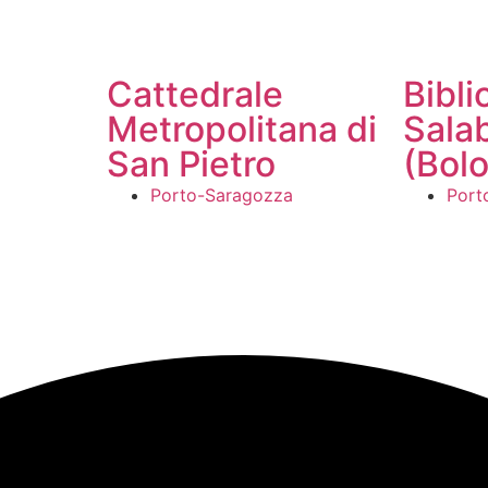
Cattedrale
Bibli
Metropolitana di
Sala
San Pietro
(Bol
Porto-Saragozza
Port