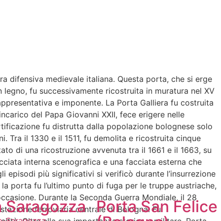
tura difensiva medievale italiana. Questa porta, che si erge
n legno, fu successivamente ricostruita in muratura nel XV
appresentativa e imponente. La Porta Galliera fu costruita
incarico del Papa Giovanni XXII, fece erigere nelle
fortificazione fu distrutta dalla popolazione bolognese solo
 Tra il 1330 e il 1511, fu demolita e ricostruita cinque
tato di una ricostruzione avvenuta tra il 1661 e il 1663, su
cciata interna scenografica e una facciata esterna che
i episodi più significativi si verificò durante l’insurrezione
la porta fu l’ultimo punto di fuga per le truppe austriache,
ta occasione. Durante la Seconda Guerra Mondiale, il 28
a Saragozza
Porta San Felice
stazione ferroviaria centrale di Bologna. Fu
o-Saragozza