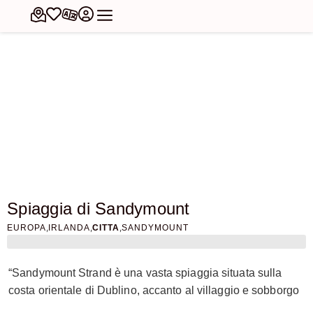
Spiaggia di Sandymount
,
,
,
EUROPA
IRLANDA
CITTA
SANDYMOUNT
“Sandymount Strand è una vasta spiaggia situata sulla
costa orientale di Dublino, accanto al villaggio e sobborgo
di Sandymount. Estendendosi per oltre due chilometri