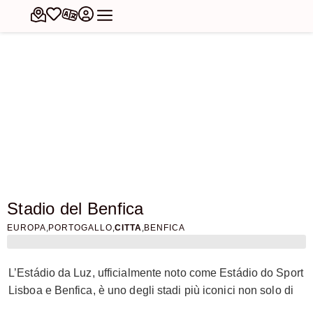
Stadio del Benfica
,
,
,
EUROPA
PORTOGALLO
CITTA
BENFICA
L’Estádio da Luz, ufficialmente noto come Estádio do Sport
Lisboa e Benfica, è uno degli stadi più iconici non solo di
Lisbona, ma di tutta Europa. Situato nel quartiere di