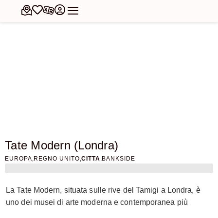
Tate Modern (Londra)
,
,
,
EUROPA
REGNO UNITO
CITTA
BANKSIDE
La Tate Modern, situata sulle rive del Tamigi a Londra, è
uno dei musei di arte moderna e contemporanea più
importanti e visitati al mondo. Inaugurata nel maggio del