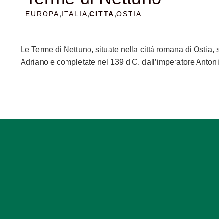
,
,
,
EUROPA
ITALIA
CITTA
OSTIA
Le Terme di Nettuno, situate nella città romana di Ostia, s
Adriano e completate nel 139 d.C. dall’imperatore Antonin
termale romana e riflettono la sofisticata cultura del be
ambienti termali tipici. Il percorso dei visitatori iniziav
bagni freddi, con vasche e pavimenti a mosaico. Da qui si 
vasche e decorata con mosaici intricati. Uno degli elemen
raffigurano una vasta gamma di soggetti marini e mitologi
da tritoni, nereidi e creature marine. Altri mosaici notevol
del complesso era occupata da una grande palestra, circond
pavimento della palestra era dotato di blocchi di travertin
alla palestra, che mostra pugili con guanti spinosi e lotta
con ingressi indipendenti. Questo dettaglio sottolinea com
Le Terme di Nettuno furono ristrutturate fino al IV secol
stanza di transizione, decorato con simboli cristiani co