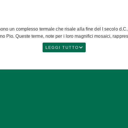
ono un complesso termale che risale alla fine del I secolo d.C., 
o Pio. Queste terme, note per i loro magnifici mosaici, rapprese
nessere dell’epoca. Le terme si estendono su un’area di circa 67
LEGGI TUTTO
a con il passaggio attraverso due sale decorate con mosaici figur
procedeva verso le stanze riscaldate, i tepidaria, e infine al c
ti più distintivi delle Terme di Nettuno è la decorazione a mosa
ci. Il mosaico che ha dato il nome al complesso rappresenta Ne
i includono Anfitrite su un cavallo marino e Scilla con lunghi ten
ata su tre lati da un portico con colonne di marmo. Questo spazi
o con fori per fissare le attrezzature sportive. Gli atleti sono 
tori in varie pose. Oltre ai bagni e alla palestra, le terme ospi
e le terme non fossero solo luoghi di balneazione e attività fis
o d.C., adattandosi ai cambiamenti sociali e religiosi dell’epo
me grappoli d’uva, una croce e le lettere greche che formano l’