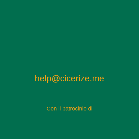
ristianesimo, la nuova religione aveva già una presenza signifi
 archeologici condotti nel XIX e XX secolo. Le terme sono stat
 non solo l’architettura del complesso, ma anche numerosi reperti
 esposti al Museo Nazionale Romano a Roma.
help@cicerize.me
Con il patrocinio di