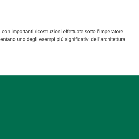
con importanti ricostruzioni effettuate sotto l’imperatore
ntano uno degli esempi più significativi dell’architettura
 x 67 metri e sono organizzate intorno a una serie di
ati, che conducevano al frigidarium, la stanza destinata ai
alidarium, la sala dei bagni caldi, anch’essa dotata di
ico. Realizzati in bianco e nero, questi mosaici
ttuno su un carro trainato da cavalli marini, circondato
tacoli, in lotta contro mostri marini. L’area occidentale
o aperto era utilizzato per attività sportive, e il
rappresentati in un mosaico situato nella stanza adiacente
tavano anche appartamenti residenziali sui piani superiori,
ica, ma anche spazi sociali e residenziali multifunzionali.
ca. Un esempio di questo adattamento è un mosaico nella
acronimo di Gesù Cristo. Questo mosaico suggerisce che,