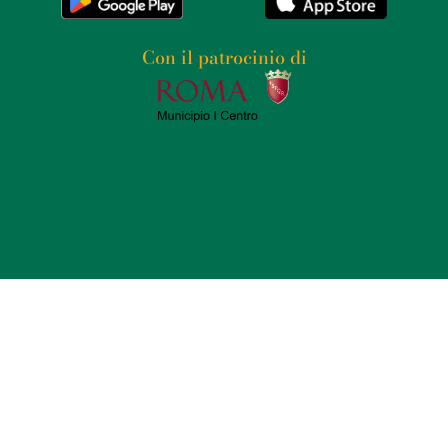
dimostrando la ricchezza e il potere dell’imperatore.
Dopo la morte di Adriano nel 138 d.C., la villa continuò
Con il patrocinio di
a essere utilizzata dai suoi successori, ma
gradualmente cadde in disuso con il declino
dell’Impero Romano. Nei secoli successivi, la villa fu
saccheggiata e molte delle sue opere d’arte furono
portate via. Solo nel Rinascimento Villa Adriana fu
riscoperta e studiata da archeologi e artisti, che ne
ammirarono la grandiosità e l’innovazione
architettonica. Villa Adriana fu dichiarata Patrimonio
dell’Umanità dall’UNESCO nel 1999, riconoscendo il suo
eccezionale valore storico e culturale. Oggi, la villa è
una delle attrazioni turistiche più visitate in Italia,
offrendo ai visitatori un affascinante viaggio nel tempo
attraverso le rovine maestose e i paesaggi suggestivi.
Gli scavi archeologici continuano a rivelare nuovi
dettagli sulla vita e le attività che si svolgevano nella
villa, arricchendo ulteriormente la nostra