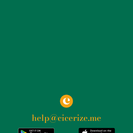
romana. Queste strutture erano dotate di diverse
stanze riscaldate, piscine e palestre, evidenziando
l’importanza del benessere fisico e sociale nella vita
quotidiana dell’imperatore e della sua corte.
L’architettura della villa è caratterizzata da una
combinazione di elementi innovativi e tradizionali. Ad
esempio, il Teatro Greco e il Teatro Latino riflettono
l’interesse di Adriano per la cultura e le arti greche e
latine, offrendo spazi per rappresentazioni teatrali e
eventi culturali. Le biblioteche Greca e Latina, collegate
al Teatro Marittimo tramite corridoi sotterranei, erano
luoghi di studio e conservazione del sapere. La villa
non era solo un luogo di lusso, ma anche un centro
amministrativo e politico. L’area conosciuta come il
Palazzo Imperiale comprendeva residenze per
l’imperatore e i suoi ospiti, sale di ricevimento e uffici.
help@cicerize.me
Il Vestibolo, che collegava le diverse parti della villa, era
decorato con sontuosi mosaici e affreschi,