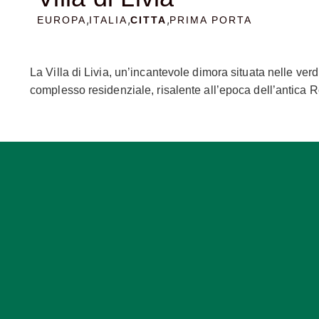
,
,
,
EUROPA
ITALIA
CITTA
PRIMA PORTA
La Villa di Livia, un’incantevole dimora situata nelle ve
complesso residenziale, risalente all’epoca dell’antica Ro
nell’arte dell’antica nobiltà romana. Le origini della Vi
Livia Drusilla, una delle donne più influenti dell’epoca. S
della città, circondata da giardini lussureggianti e panora
magnifici affreschi, che adornano le pareti degli edifici 
realizzati con grande maestria e attenzione ai dettagli, ra
sulla cultura dell’epoca. Uno degli affreschi più celebri 
simbolo di abbondanza e fertilità. Gli affreschi, con i lor
un’immagine idilliaca della vita nelle campagne romane. M
residenziali, terme, ninfei e giardini, che offrono ai visi