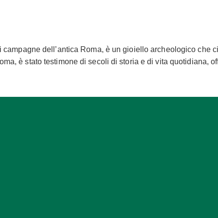
rdi campagne dell’antica Roma, è un gioiello archeologico che ci
ma, è stato testimone di secoli di storia e di vita quotidiana, o
lla di Livia risalgono al I secolo a.C., quando appartenne all’i
ituata nel quartiere di Prima Porta, la villa era immersa in un’a
mi mozzafiato sulle colline circostanti. Una delle caratteristiche 
e ci trasportano indietro nel tempo, permettendoci di ammirare la 
ffigurano scene di vita quotidiana, paesaggi idilliaci e divinità 
della Villa di Livia è la cosiddetta “Oecus delle Spighe”, una st
o colori vibranti e le loro composizioni armoniose, ci trasportan
a la bellezza della Villa di Livia non si limita agli affreschi
tatori un’esperienza completa di immersione nella vita e nell’arte