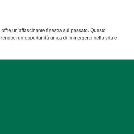
 offre un’affascinante finestra sul passato. Questo
ffrendoci un’opportunità unica di immergerci nella vita e
mperatore Augusto e successivamente passò alla moglie
tmosfera di pace e tranquillità, lontana dal trambusto
più affascinanti della Villa di Livia è la presenza di
bellezza e l’eleganza dell’arte romana. Gli affreschi,
mitologiche, offrendoci un’inedita prospettiva sulla vita e
anza decorata con scene di raccolta e mietitura del grano,
o in un mondo di pace e prosperità, offrendoci
: il complesso comprende anche una serie di ambienti
 dell’antica Roma.