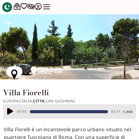
Villa Fiorelli
EUROPA
ITALIA
CITTA
SAN GIOVANNI
,
,
,
Audio
00:00
02:31
1.00X
Player
Villa Fiorelli è un incantevole parco urbano situato nel
quartiere Tuscolano di Roma. Con una superficie di