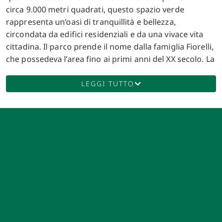
circa 9.000 metri quadrati, questo spazio verde
rappresenta un’oasi di tranquillità e bellezza,
circondata da edifici residenziali e da una vivace vita
cittadina. Il parco prende il nome dalla famiglia Fiorelli,
che possedeva l’area fino ai primi anni del XX secolo. La
storia della villa inizia nel XIX secolo, quando Vincenzo
Costantini acquistò la proprietà nel 1818. L’area era in
LEGGI TUTTO
gran parte agricola, caratterizzata da vigne e terreni
coltivati. Nel corso dei decenni, la proprietà cambiò più
volte di mano, fino a diventare parte integrante del
tessuto urbano di Roma. Nel 1909, Caterina Fiorelli,
ultima erede della famiglia, vendette la villa alla Società
Anonima Italiana Prodotti Esplodenti di Milano.
Successivamente, nel 1922, con un decreto del
governo, la villa subì una trasformazione significativa,
diventando uno spazio pubblico. Il giardino,
progettato con cura, riflette l’architettura del periodo,
con viali alberati, siepi ben curate e aree per il relax.