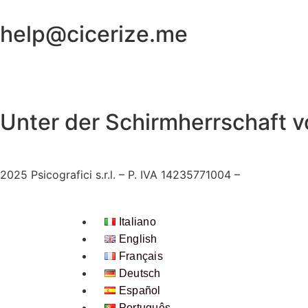
help@cicerize.me
Unter der Schirmherrschaft v
2025
Psicografici s.r.l. – P. IVA 14235771004 –
AGB
Italiano
English
Français
Deutsch
Español
Português