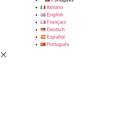
Italiano
English
Français
Deutsch
Español
Português