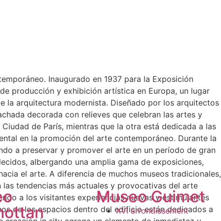
contemporáneo. Inaugurado en 1937 para la Exposición
de producción y exhibición artística en Europa, un lugar
e la arquitectura modernista. Diseñado por los arquitectos
achada decorada con relieves que celebran las artes y
 Ciudad de París, mientras que la otra está dedicada a las
ental en la promoción del arte contemporáneo. Durante la
ndo a preservar y promover el arte en un período de gran
ablecidos, albergando una amplia gama de exposiciones,
hacia el arte. A diferencia de muchos museos tradicionales,
 las tendencias más actuales y provocativas del arte
eo
Museo Guimet
ndo a los visitantes experiencias nuevas y estimulantes
ottan
os de los espacios dentro del edificio están dedicados a
XVI arrondissement