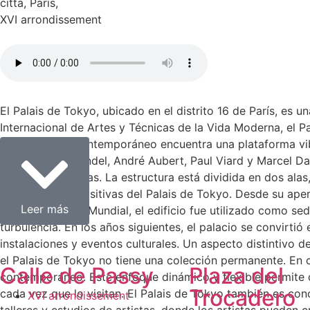
citta
,
París
,
XVI arrondissement
El Palais de Tokyo, ubicado en el distrito 16 de París, es
Internacional de Artes y Técnicas de la Vida Moderna, el Pa
donde el arte contemporáneo encuentra una plataforma vibr
Jean-Claude Dondel, André Aubert, Paul Viard y Marcel Das
técnicas modernas. La estructura está dividida en dos alas
actividades expositivas del Palais de Tokyo. Desde su ap
Leer más
Segunda Guerra Mundial, el edificio fue utilizado como s
turbulencia. En los años siguientes, el palacio se convirt
instalaciones y eventos culturales. Un aspecto distintivo 
el Palais de Tokyo no tiene una colección permanente. En 
Calle de Passy
Plaza del
contemporáneo. Este enfoque dinámico y flexible permite q
Trocadero
cada vez que lo visitan. El Palais de Tokyo también es co
XVI arrondissement