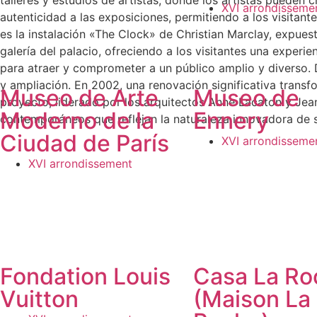
talleres y estudios de artistas, donde los artistas pueden
XVI arrondisseme
autenticidad a las exposiciones, permitiendo a los visitan
es la instalación «The Clock» de Christian Marclay, expues
galería del palacio, ofreciendo a los visitantes una experi
para atraer y comprometer a un público amplio y diverso. 
y ampliación. En 2002, una renovación significativa trans
Museo de Arte
Museo de
proyecto, liderado por los arquitectos Anne Lacaton y Jea
Moderno de la
Ennery
contemporáneos que reflejan la naturaleza innovadora de s
Ciudad de París
XVI arrondisseme
XVI arrondissement
Fondation Louis
Casa La Ro
Vuitton
(Maison La