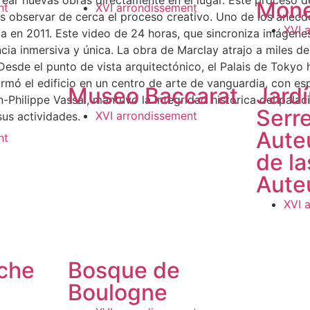
 crear nuevas obras directamente en el lugar. Este proceso 
Mon
nt
XVI arrondissement
tes observar de cerca el proceso creativo. Uno de los anéc
XVI 
ta en 2011. Este video de 24 horas, que sincroniza imágenes
encia inmersiva y única. La obra de Marclay atrajo a miles 
Desde el punto de vista arquitectónico, el Palais de Tokyo
formó el edificio en un centro de arte de vanguardia, con 
Museo Baccarat
Jardí
n-Philippe Vassal, mantuvo la integridad histórica del pal
Serr
XVI arrondissement
us actividades.
Auteu
nt
de la
Auteu
XVI 
che
Bosque de
Boulogne