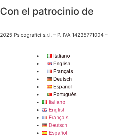
Con el patrocinio de
2025
Psicografici s.r.l. – P. IVA 14235771004 –
Términos y 
Italiano
English
Français
Deutsch
Español
Português
Italiano
English
Français
Deutsch
Español