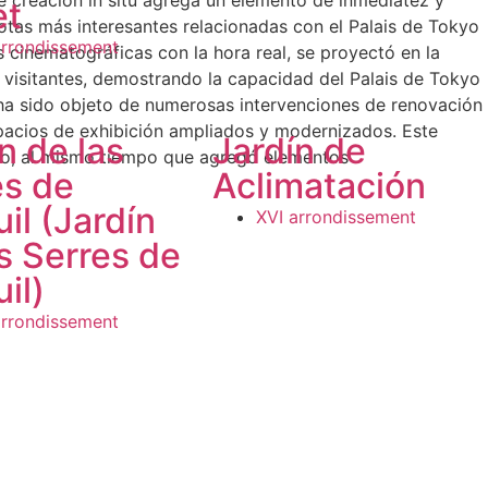
de creación in situ agrega un elemento de inmediatez y
et
dotas más interesantes relacionadas con el Palais de Tokyo
arrondissement
 cinematográficas con la hora real, se proyectó en la
de visitantes, demostrando la capacidad del Palais de Tokyo
 ha sido objeto de numerosas intervenciones de renovación
espacios de exhibición ampliados y modernizados. Este
n de las
Jardín de
acio, al mismo tiempo que agregó elementos
es de
Aclimatación
il (Jardín
XVI arrondissement
s Serres de
il)
arrondissement