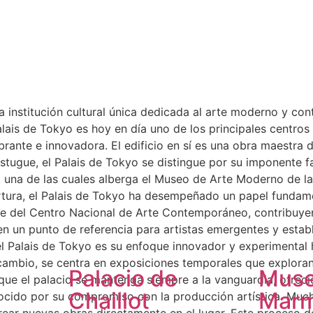
 una institución cultural única dedicada al arte moderno y 
lais de Tokyo es hoy en día uno de los principales centros 
ante e innovadora. El edificio en sí es una obra maestra d
tugue, el Palais de Tokyo se distingue por su imponente f
, una de las cuales alberga el Museo de Arte Moderno de la
ertura, el Palais de Tokyo ha desempeñado un papel fundam
ede del Centro Nacional de Arte Contemporáneo, contribuye
ió en un punto de referencia para artistas emergentes y est
del Palais de Tokyo es su enfoque innovador y experimental 
cambio, se centra en exposiciones temporales que exploran
Palacio de
Mus
ue el palacio se mantenga siempre a la vanguardia, ofrecie
Chaillot
Marm
nocido por su compromiso con la producción artística. Much