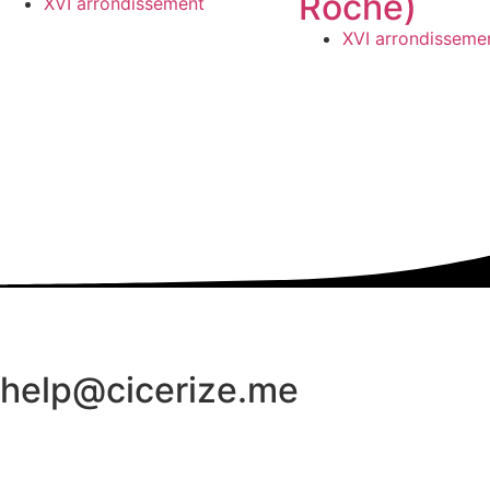
Roche)
XVI arrondissement
XVI arrondisseme
help@cicerize.me