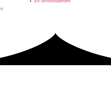
XVI arrondissement
nt